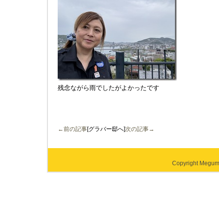
残念ながら雨でしたがよかったです
←前の記事
[グラバー邸へ]
次の記事→
Copyright Megumi