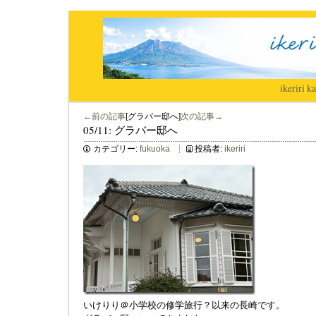
ikeriri
|
ka
←前の記事
[グラバー邸へ]
次の記事→
05/11: グラバー邸へ
カテゴリー:
fukuoka
投稿者:
ikeriri
いけりり＠小学校の修学旅行？以来の長崎です。