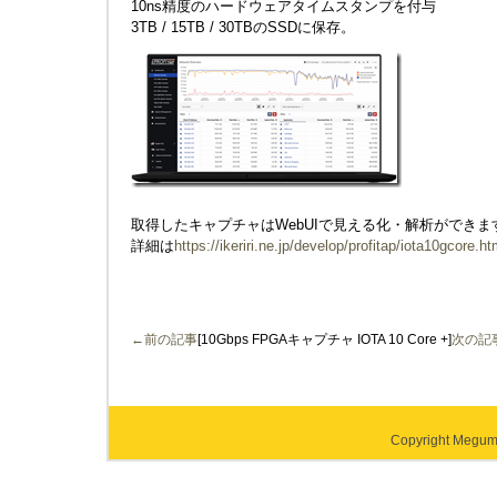
10ns精度のハードウェアタイムスタンプを付与
3TB / 15TB / 30TBのSSDに保存。
取得したキャプチャはWebUIで見える化・解析ができま
詳細は
https://ikeriri.ne.jp/develop/profitap/iota10gcore.ht
←前の記事
[10Gbps FPGAキャプチャ IOTA 10 Core +]
次の記
Copyright Megumi