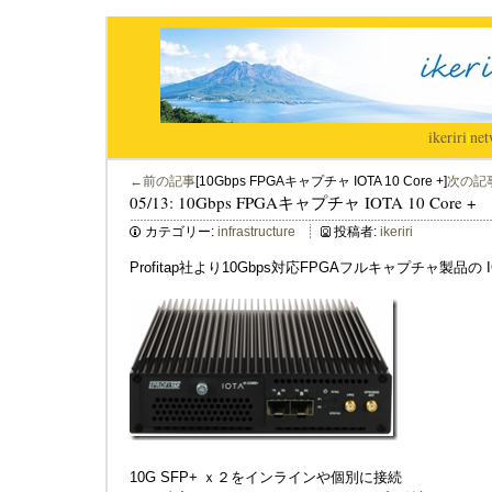
ikeriri
|
net
←前の記事
[10Gbps FPGAキャプチャ IOTA 10 Core +]
次の記
05/13: 10Gbps FPGAキャプチャ IOTA 10 Core +
カテゴリー:
infrastructure
投稿者:
ikeriri
Profitap社より10Gbps対応FPGAフルキャプチャ製品の 
10G SFP+ ｘ２をインラインや個別に接続