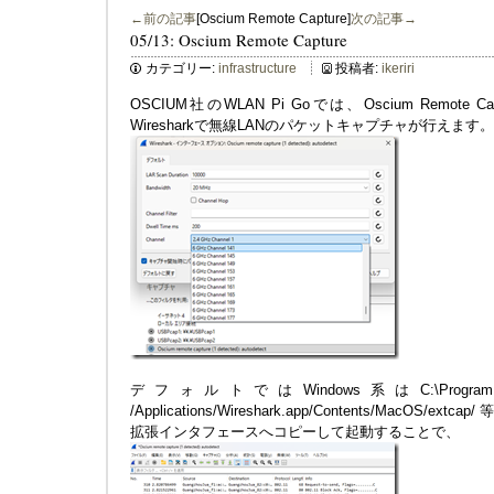
←前の記事
[Oscium Remote Capture]
次の記事→
05/13: Oscium Remote Capture
カテゴリー:
infrastructure
投稿者:
ikeriri
OSCIUM社のWLAN Pi Goでは、Oscium Remote
Wiresharkで無線LANのパケットキャプチャが行えます。
デフォルトではWindows系はC:\Program Files\
/Applications/Wireshark.app/Contents/MacOS/extcap/
拡張インタフェースへコピーして起動することで、