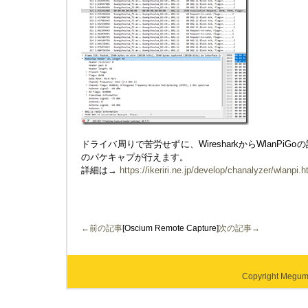
ドライバ周りで苦労せずに、WiresharkからWlanPiGoの設
のパケキャプが行えます。
詳細は→
https://ikeriri.ne.jp/develop/chanalyzer/wlanpi.h
←前の記事
[Oscium Remote Capture]
次の記事→
Copyright Megumi