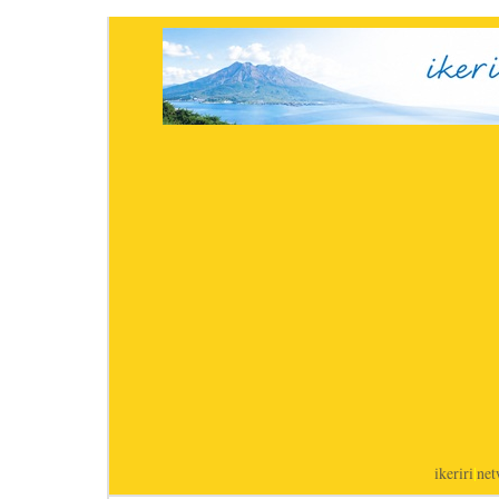
ikeriri
|
net