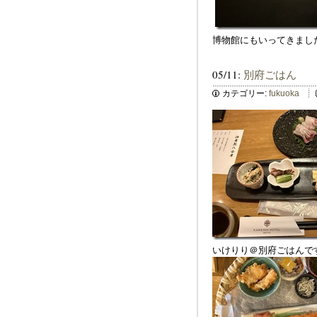
博物館にもいってきまし
05/11:
別府ごはん
カテゴリー:
fukuoka
いけりり＠別府ごはんで