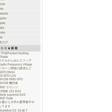
nsai
nto
takanto
gano
gata
aka
hoku
ai
去ログ
けりり★新着
CTP@Packet Hacking
illage
ホテルからみたスフィア
adio Frequency Village
ドローン関係の講演など
DEFCON34
UA SFO-LAS
NH108 HND-SFO
NH108 機内食
HND ラウンジ
CRIME 101 8/10
arty supreme 6/10
HND Suite
今週から大学の夏季集中や
ってます
Sharkfest US ‘26 終了