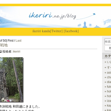
ikeriri
|
kanda
[Twitter]
[facebook]
f 50] First /
Last
決戦地
投稿者:
ikeriri
カテ
い
す
as
ch
di
fu
ho
ho
iz
ka
終決戦地 和田越にきました。
ka