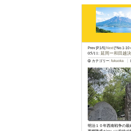
Prev [P.1/5]
Next
[*No.1-10 o
05/11:
延岡ー和田越
カテゴリー:
fukuoka
明治１０年西南戦争の最