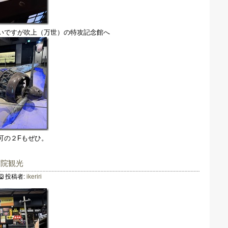
いですが吹上（万世）の特攻記念館へ
可の２Fもぜひ。
布院観光
投稿者:
ikeriri