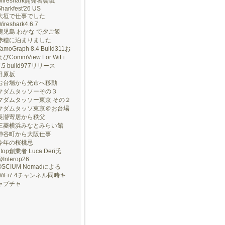
Wireshark開発者会議
harkfest'26 US
大垣で仕事でした
ireshark4.6.7
鹿児島 わかな で夕ご飯
赤穂に泊まりました
TamoGraph 8.4 Build311お
よびCommView For WiFi
7.5 build977リリース
田原坂
お台場から光市へ移動
マダムタッソーその３
マダムタッソー東京 その２
マダムタッソ東京＠お台場
長瀞寄居から秩父
三菱横浜みなとみらい館
神谷町から大阪仕事
今年の桜桃忌
ntop創業者 Luca Deri氏
@Interop26
OSCIUM Nomadによる
WiFi7 4チャンネル同時キ
ャプチャ