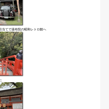
目当てで湯布院の昭和レトロ館へ
た