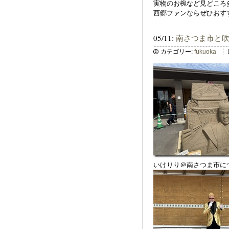
実物のお椀など見どころ
西郷ファンならぜひおす
05/11:
南さつま市と
カテゴリー:
fukuoka
いけりり＠南さつま市に