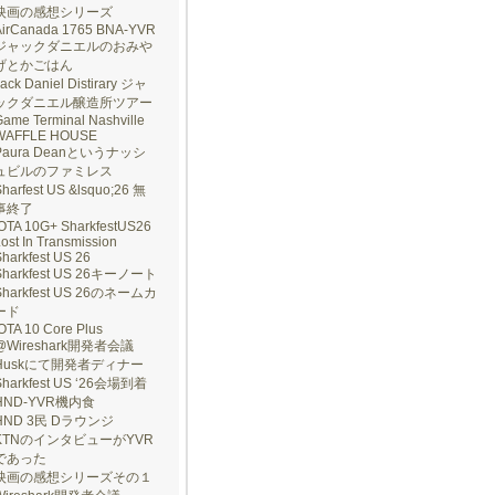
映画の感想シリーズ
AirCanada 1765 BNA-YVR
ジャックダニエルのおみや
げとかごはん
ack Daniel Distirary ジャ
ックダニエル醸造所ツアー
ame Terminal Nashville
WAFFLE HOUSE
Paura Deanというナッシ
ュビルのファミレス
harfest US &lsquo;26 無
事終了
IOTA 10G+ SharkfestUS26
ost In Transmission
harkfest US 26
Sharkfest US 26キーノート
Sharkfest US 26のネームカ
ード
OTA 10 Core Plus
@Wireshark開発者会議
Huskにて開発者ディナー
Sharkfest US ‘26会場到着
HND-YVR機内食
HND 3民 Dラウンジ
KTNのインタビューがYVR
であった
映画の感想シリーズその１