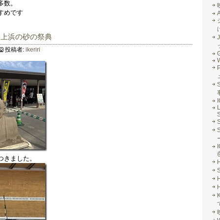
多数。
すめです
吹上浜の砂の祭典
J
投稿者:
ikeriri
G
S
L
S
I
つきました。