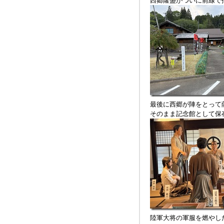
西郷隆盛がついに前線で
最後に西郷が陣をとって
そのまま記念館として保
陸軍大将の軍服を燃やし