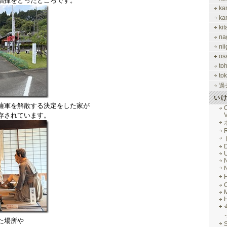
指揮をとったところです。
ka
ka
ki
na
nii
os
to
tok
過
い
薩軍を解散する決定をした家が
存されています。
V
R
M
た場所や