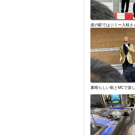
道の駅ではジミー入枝さ
素晴らしい歌とMCで楽