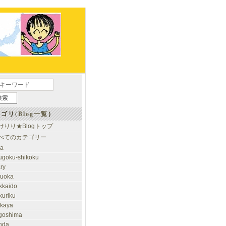
ゴリ(
Blog一覧
）
けりり★Blogトップ
べてのカテゴリー
ia
ugoku-shikoku
ary
kuoka
kkaido
kuriku
akaya
goshima
nda