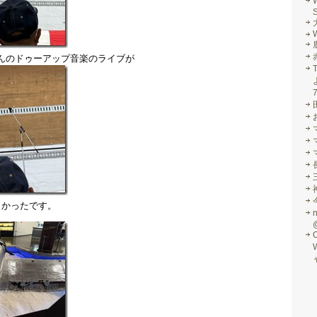
S
W
んのドゥーアップ音楽のライブが
しかったです。