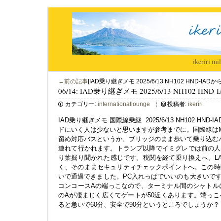
ikeriri
|
mil
←前の記事
[IAD乗り継ぎメモ 2025/6/13 NH102 HND-IADから
06/14: IAD乗り継ぎメモ 2025/6/13 NH102 HND-
カテゴリー:
internationallounge
投稿者:
ikeriri
IAD乗り継ぎメモ 国際線乗継 2025/6/13 NH102 HND-I
ドにいく人は少ないと思いますが参考までに。国際線はM
留め対応バスというか、ブリッジのまま歩いて乗り込むバ
連れて行かれます。トランプ以降でイミグレでは前の人
り葉掘り聞かれた感じです。税関を経て乗り換えへ。L
く、そのままセキュリティチェックポイントへ。この時
いで通過できました。PC入れっぱでいいのも大きいです
コンコースAの端っこなので、ターミナル間のシャトル
のAが凄まじく広くてゲートが50近くあります。端っこ
ると急いで60分、安全で90分というところでしょうか？