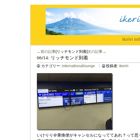
ikeriri
|
mil
←前の記事
[リッチモンド到着]
次の記事→
06/14: リッチモンド到着
カテゴリー:
internationallounge
投稿者:
ikeriri
いけりり＠乗換便がキャンセルになっててあれ？って思