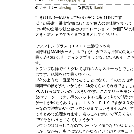
カテゴリー:
airwing
投稿者:
ikeriri
行きはHNDーIAD-RICで帰りがRIC-ORD-HNDです
以下の乗継・乗換情報はあくまで個人の実体験であって
その時の空港や航空会社のオペレーション、米国TSAの
大きく変わるのであくまで参考としてください。
ワシントン ダラス（ＩＡＤ）空港◎６５点
国際線はMAINターミナルですが、ダラスは沖留め対応
乗り込む動くボーディングブリッジなバスがあり、こち
す。
トランプ以降でイミグレでは前の人はスルーっとでした
じです。税関を経て乗り換えへ。
LAXのような一度屋外なんてことはなく、そのままセ
時間帯の便が少ないからか、
1
5分くらいで通過できまし
PC入れっぱでいいのも大きいです。ここでリッチモン
なので、ターミナル間のシャトルに乗ってAまで
1
駅で
ゲートが50近くあります。ＩＡＤ－ＲＩＣですが３０
ーなので沖留めやバスラウンジまではいきませんが、す
でまとめて処理されます。端っこへは急いで20分くらい
で90分というところでしょうか？
ラウンジははっしこなのでポーランド航空などがよいか
しかしながら、歩けばなんとかなるというのとセキュリ