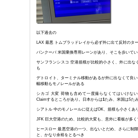
以下過去の
LAX 最悪 トムブラッドレイから必ず外に出て反対のタ
バンクーバ 米国乗換専用レーンがあり、そこを歩いて
サンフランシスコ 空港規模が比較的小さく、外に出な
も
デトロイト、ターミナル移動があるが外に出なくて良い
幅移動もモノレールがある
シカゴ 大変 荷物も含めて一度撮らなくてはいけない
Claimするところがあり。日本からは
1
たみ、米国は5た
シアトル 中のモノレールに従えばOK、規模も小さくあ
JFK 巨大空港のため、比較的大変も、意外に看板が多く
ヒースロー 最悪空港の一つ、出ないとだめ、さらに制
と、かなり余裕をとるべき