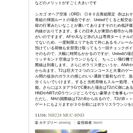
などのメリットがすごく大きいです
シカゴ オヘア空港（ORD） ◎８０点青組限定 赤はお
青組の帰国ルートの場合ですが、Unitedでくると航空会
獄の行軍みたいなことが書いてありますそのため低評価と思
内線がおりてきます。多くの日本人が東部の都市から帰
がいのですまず、AFやJLなど赤の人は専用ターミナルの
てないため、一度制限エリアを出て外にあるモノレール
預けている荷物も全部受け取ってもう一回チェックポイ
そのもので、大幅に時間もかかるのですが、Unitedの
リッチモンド空港はラウンジもなく、ちっこい飛行機でR
際線は到着します。さらにポラリス便というか、ANAや
から出ます。T2は巨大で２つのコンコースと大量のゲー
ル間の徒歩のガラスの感じのいい通路で最初なので、急
分くらいでいけます。すると当然荷物もスルー処理、
能。さらにはスタアラGでC乗れた場合はT2のC側にあ
HNDやNRTのDラウンジどころでない豪華さで食事も
ただし、NHの国際線はT2のBから出るので、T2のB＜
ゲートにもよりますが３０分前にはポラリスラウンジを
11/16:
NH228 MUC-HND
カテゴリー:
airwing
投稿者:
ikeriri