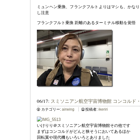
ミュンヘン乗換、フランクフルトよりはマシも、かなり
し注意
フランクフルト乗換 距離のあるターミナル移動を覚悟
06/17:
スミソニアン航空宇宙博物館 コンコルド
カテゴリー:
airwing
投稿者:
ikeriri
いけりり＠スミソニアン航空宇宙博物館その他です
まずはコンコルドがどんと狭そうにおいてあるほか
回転翼や現代機もいろいろとありました