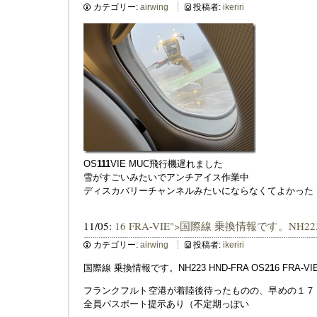
カテゴリー:
airwing
投稿者:
ikeriri
OS
1
1
1
VIE MUC飛行機遅れました
雪がすごいみたいでアンチアイス作業中
ディスカバリーチャンネルみたいにならなくてよかった
11/05:
16 FRA-VIE">国際線 乗換情報です。NH223 
カテゴリー:
airwing
投稿者:
ikeriri
国際線 乗換情報です。NH223 HND-FRA OS2
1
6 FRA-VI
フランクフルト空港が着陸後待ったものの、早めの１７
全員パスポート提示あり（不定期っぽい