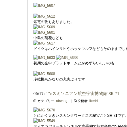
紫電の改もありました。
中島の菊花なども
ドイツはハインリヒやホッケウルフなどもそのままでし
初期の空中プラットホームとかめずらいしいのも
冷戦機もかなりの充実ぷりです
1
06/17:
1">スミソニアン航空宇宙博物館 SR-7
カテゴリー:
airwing
投稿者:
ikeriri
とにかく大きいスカンクワークスの秘宝ことSR-7
1
です
ディスカバリーチャンネルで嘉手納で朝鮮半島のSAM