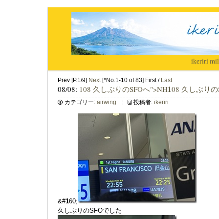
ikeriri
|
mil
Prev [P.1/9]
Next
[*No.1-10 of 83] First /
Last
1
08/08:
108 久しぶりのSFOへ">NH
08 久しぶりの
カテゴリー:
airwing
投稿者:
ikeriri
&#
1
60;
久しぶりのSFOでした