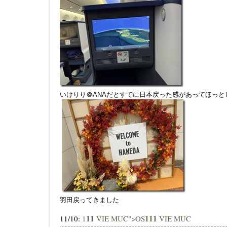
いけりり＠ANAだとすでに日本戻った感があってほっと
羽田戻ってきました
1
1
1
1
1
11/10:
1
VIE MUC">OS
VIE MUC