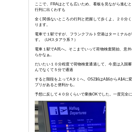
ここで、FRAはとても広いため、看板を見ながら進む
行列に出くわすも
全く関係ないところの行列と把握して歩くよ。２０分く
ります。
電車で１駅ですが、フランクフルト空港はターミナルが
す。（LHスタアラ系？）
電車１駅でA民へ。そこまでいって荷物検査開始、意外
らかなぁ。
だいたい１０分程度で荷物検査通過して、今度は入国審
んでなくて５分で通過
すると階段を上ってAタミへ。OS2
1
6はA
1
6からA
1
4に
プリがあると便利かも。
予想に反して４０分くらいで乗換OKでした。一度完全