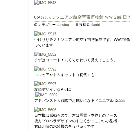
06/17:
スミソニアン航空宇宙博物館 WW２編 日
カテゴリー:
airwing
投稿者:
ikeriri
いけりり＠スミソニアン航空宇宙博物館です。WW2関
っています
まずはコメート！丸くてかわいく見えてしまう。
コルセアやトムキャット（初代）も
双頭デザインなP-6
1
C
アドバンスト大戦略でお世話になるドニエプル Do335
日本機は感動もので、左は震電（本物）のノーズ
後方プロペラデザインのすごくかっこいい小型機
右は川崎の水陸機のそうりゅうです