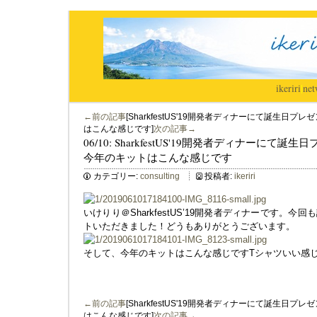
ikeriri
|
net
←前の記事
[SharkfestUS'19開発者ディナーにて誕生
はこんな感じです]
次の記事→
06/10: SharkfestUS'19開発者ディナーに
今年のキットはこんな感じです
カテゴリー:
consulting
投稿者:
ikeriri
いけりり＠SharkfestUS’19開発者ディナーです。
トいただきました！どうもありがとうございます。
そして、今年のキットはこんな感じですTシャツいい感
←前の記事
[SharkfestUS'19開発者ディナーにて誕生
はこんな感じです]
次の記事→