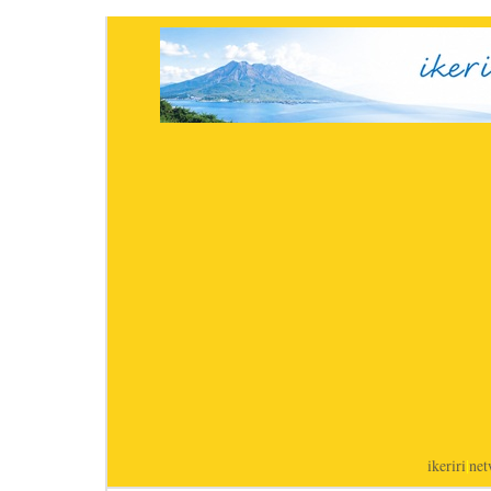
ikeriri
|
net