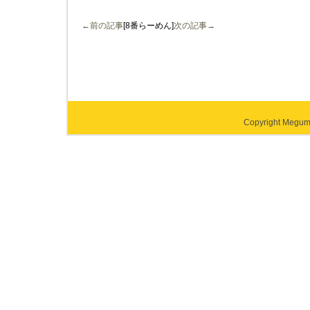
←前の記事
[8番らーめん]
次の記事→
Copyright Megumi