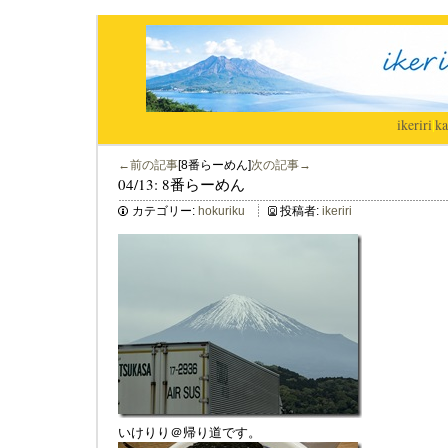
ikeriri
|
ka
←前の記事
[8番らーめん]
次の記事→
04/13: 8番らーめん
カテゴリー:
hokuriku
投稿者:
ikeriri
いけりり＠帰り道です。