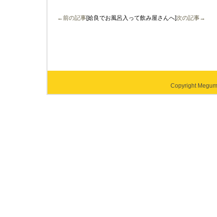
←前の記事
[姶良でお風呂入って飲み屋さんへ]
次の記事→
Copyright Megumi