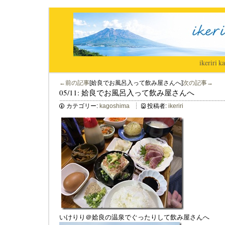
ikeriri
|
ka
←前の記事
[姶良でお風呂入って飲み屋さんへ]
次の記事→
05/11: 姶良でお風呂入って飲み屋さんへ
カテゴリー:
kagoshima
投稿者:
ikeriri
いけりり＠姶良の温泉でぐったりして飲み屋さんへ