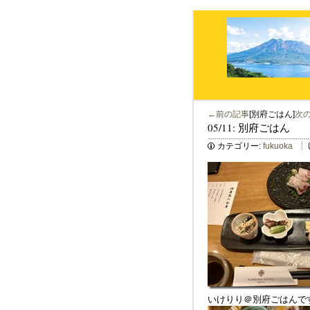
←前の記事
[別府ごはん]
次
05/11: 別府ごはん
カテゴリー:
fukuoka
いけりり＠別府ごはんで