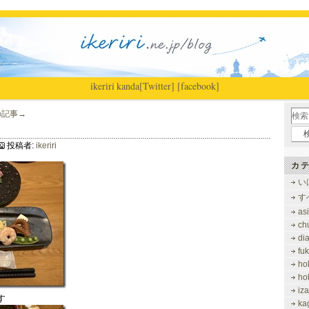
ikeriri
|
kanda
[Twitter]
[facebook]
の記事→
投稿者:
ikeriri
カテ
い
す
as
ch
di
fu
ho
ho
iz
す
ka