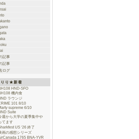
nda
nsai
nto
takanto
gano
gata
aka
hoku
ai
の記事
の記事
去ログ
けりり★新着
NH108 HND-SFO
NH108 機内食
HND ラウンジ
CRIME 101 8/10
arty supreme 6/10
HND Suite
今週から大学の夏季集中や
ってます
Sharkfest US ‘26 終了
映画の感想シリーズ
AirCanada 1765 BNA-YVR