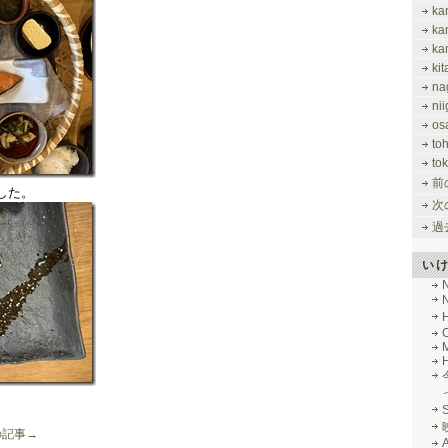
ka
ka
ka
ki
na
nii
os
to
tok
前
した。
次
過
い
M
の記事→