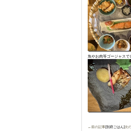
魚やお肉等ゴージャスで
←前の記事
[別府ごはん]
次