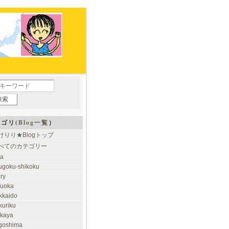
ゴリ(
Blog一覧
）
けりり★Blogトップ
べてのカテゴリー
ia
ugoku-shikoku
ary
kuoka
kkaido
kuriku
akaya
goshima