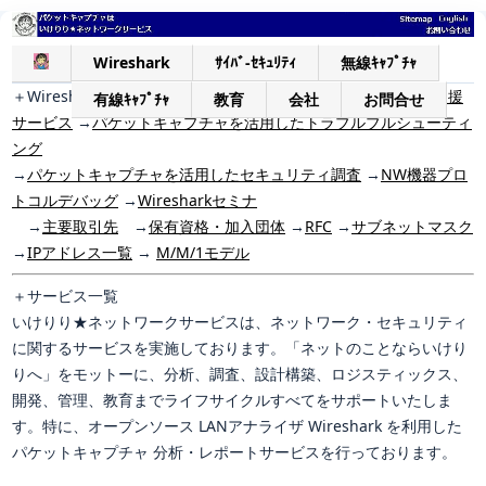
Wireshark
ｻｲﾊﾞ-ｾｷｭﾘﾃｨ
無線ｷｬﾌﾟﾁｬ
＋
Wiresharkサービス一覧 →
Wiresharkパケットキャプチャ支援
有線ｷｬﾌﾟﾁｬ
教育
会社
お問合せ
サービス
→
パケットキャプチャを活用したトラブルブルシューティ
ング
→
パケットキャプチャを活用したセキュリティ調査
→
NW機器プロ
トコルデバッグ
→
Wiresharkセミナ
→
主要取引先
→
保有資格・加入団体
→
RFC
→
サブネットマスク
→
IPアドレス一覧
→
M/M/1モデル
＋
サービス一覧
いけりり★ネットワークサービスは、ネットワーク・セキュリティ
に関するサービスを実施しております。「ネットのことならいけり
りへ」をモットーに、分析、調査、設計構築、ロジスティックス、
開発、管理、教育までライフサイクルすべてをサポートいたしま
す。特に、オープンソース LANアナライザ Wireshark を利用した
パケットキャプチャ 分析・レポートサービスを行っております。