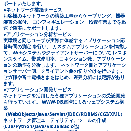
ポートいたします。
●ネットワーク構築サービス
お客様のネットワークの構築工事からケーブリング、機器
装置の据付、 コンフィギュレーション、検査作業までを迅
速で確実にサポートします。
●アプリケーション分析サービス
実環境と同じユーザが実際に体感するアプリケーション応
答時間の測定 を行い、 カスタムアプリケーションを作成し
て、Webシステムやクライアントサーバーについて レスポ
ンスタイム、帯域使用率、コネクション数、アプリケーシ
ョンの動作を分析します。 ネットワーク側とアプリケーシ
ョンサーバー側、クライアント側の切り分けを行います。
セガ様や富士電機さまをはじめ、遅延分析には定評があり
ます。
●アプリケーション開発サービス
ネットワークを活用した各種アプリケーションの受託開発
も行っています。 WWW-DB連携によるウェブシステム構
築
（WebObjects/Java/Servlet/JDBC/RDBMS/CGI/XML）
ネットワーク管理ユーティリティ、ツールの作成
(Lua/Python/Java/VisualBasic他)