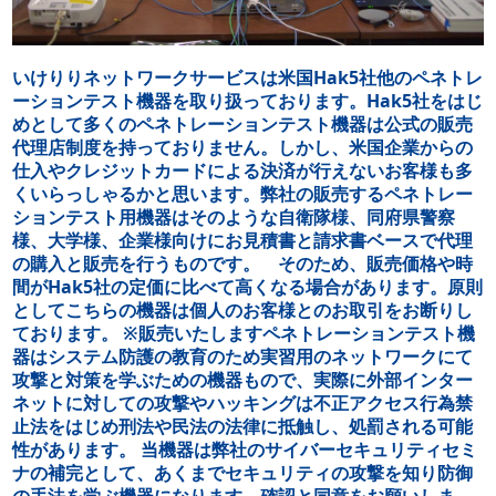
いけりりネットワークサービスは米国Hak5社他のペネトレ
ーションテスト機器を取り扱っております。Hak5社をはじ
めとして多くのペネトレーションテスト機器は公式の販売
代理店制度を持っておりません。しかし、米国企業からの
仕入やクレジットカードによる決済が行えないお客様も多
くいらっしゃるかと思います。弊社の販売するペネトレー
ションテスト用機器はそのような自衛隊様、同府県警察
様、大学様、企業様向けにお見積書と請求書ベースで代理
の購入と販売を行うものです。 そのため、販売価格や時
間がHak5社の定価に比べて高くなる場合があります。原則
としてこちらの機器は個人のお客様とのお取引をお断りし
ております。 ※販売いたしますペネトレーションテスト機
器はシステム防護の教育のため実習用のネットワークにて
攻撃と対策を学ぶための機器もので、実際に外部インター
ネットに対しての攻撃やハッキングは不正アクセス行為禁
止法をはじめ刑法や民法の法律に抵触し、処罰される可能
性があります。 当機器は弊社のサイバーセキュリティセミ
ナの補完として、あくまでセキュリティの攻撃を知り防御