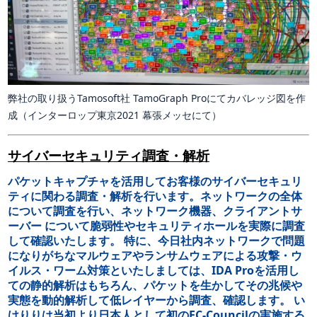
弊社の取り扱うTamosoft社 TamoGraph Proにてカバレッジ図を作
成（インターロップ東京2021 幕張メッセにて）
サイバーセキュリティ調査・解析
パケットキャプチャを活用してお客様のサイバーセキュリ
ティに関わる調査・解析を行います。ネットワークの全体
について調査を行い、ネットワーク機器、クライアントサ
ーバー について脆弱性やセキュリティホールを実際に調査
して確認いたします。 特に、今日社内ネットワークで問題
になりがちなマルウェアやランサムウェアによる攻撃・ウ
イルス・ワーム対策といたしましては、IDA Proを活用し
ての静的解析はもちろん、パケットを生かしてその兆候や
実態を動的解析して低レイヤーから調査、確認します。 い
けりりは当初より日本人として初のEC-Councilの実施する