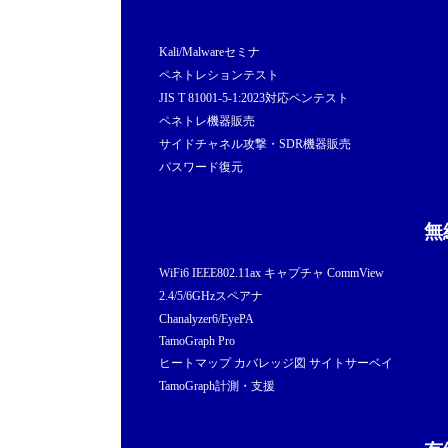
Kali/Malwareセミナ
ペネトレションテスト
JIS T 81001-5-1:2023対応ペンテスト
ペネトレ機器販売
サイドチャネル攻撃・SDR機器販売
パスワード復元
無
WiFi6 IEEE802.11ax キャプチャ CommView
2.4/5/6GHzスペアナ
Chanalyzer6/EyePA
TamoGraph Pro
ヒートマップ カバレッジ図 サイトサーベイ
TamoGraph計測・支援