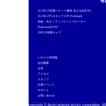
有
1G/10G大容量パケット解析 見える化IOTA
1G/10G FPGAキャプ GPS Profishark
有線・光タップ／パケットブローカー
Dualcomm社TAP
100G大規模キャプ
いけりりIR情報
会社概要
沿革
アクセス
スタッフ
出展イベント
サポート
お問い合わせ
copyright ©
ikeriri network service corporation
, Al