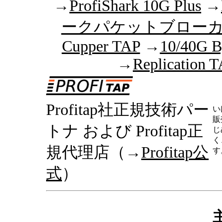
→
ProfiShark 10G Plus
→
ークパケットブロー
Cupper TAP
→
10/40G B
→
Replication 
Profitap社正規技術パー
い
販
トナ および Profitap正
じ
く
規代理店（→
Profitap公
す
式
）