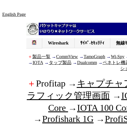
English Page
Wireshark
ｻｲﾊﾞ-ｾｷｭﾘﾃｨ
無線ｷ
＋
製品一覧
→
CommView
→
TamoGraph
→
Wi-Spy
→
IOTA
→
タップ製品
→
Dualcomm
→
ペネトレ機
シ
＋
Profitap →
キャプチャア
ラフィック管理画面
→
I
Core
→
IOTA 100 Co
→
Profishark 1G
→
Profi