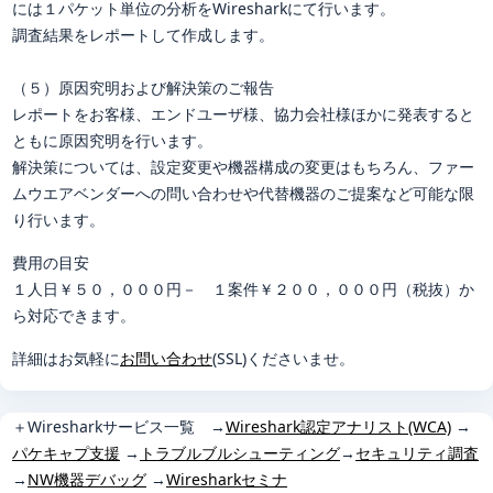
には１パケット単位の分析をWiresharkにて行います。
調査結果をレポートして作成します。
（５）原因究明および解決策のご報告
レポートをお客様、エンドユーザ様、協力会社様ほかに発表すると
ともに原因究明を行います。
解決策については、設定変更や機器構成の変更はもちろん、ファー
ムウエアベンダーへの問い合わせや代替機器のご提案など可能な限
り行います。
費用の目安
１人日￥５０，０００円－ １案件￥２００，０００円（税抜）か
ら対応できます。
詳細はお気軽に
お問い合わせ
(SSL)くださいませ。
＋
Wiresharkサービス一覧 →
Wireshark認定アナリスト(WCA)
→
パケキャプ支援
→
トラブルブルシューティング
→
セキュリティ調査
→
NW機器デバッグ
→
Wiresharkセミナ