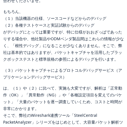
合わせくださいませ。
もちろん、
（１）当該機器の仕様、ソースコードなどからのデバッグ
（２）各種テストケースと実証試験からのデバッグ
がデバッグにとっては重要ですが、特に仕様がおおざっぱであった
りする場合や、他社製品やODMベンダ製品間はこれらの情報が少な
く、「根性デバッグ」になることが少なくありません。そこで、弊
社は基本的ではありますが、パケットキャプチャを活用したブラッ
クボックステストと標準規格の参照によるデバッグを行います。
（３）パケットキャプチャによるプロトコルデバッグサービス（ア
プリケーションデバッグサービス）
は、（１）や（２）に比べて、実施も大変ですが、解析は「正常動
作（OK）」「異常動作（NG）」や「各種設定項目を変えてのパケ
ット」「大量のパケットを逐一調査していくため、コストと時間が
非常にかかります。
そこで、弊社のWireshark連携ツール「SteelCentral
PacketAnalyzer」シリーズをはじめとして、大容量パケット解析ツ