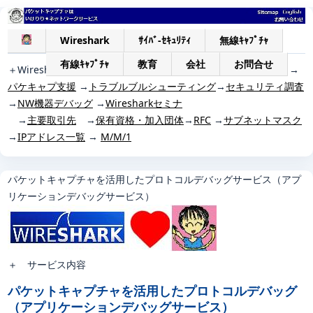
Wireshark
ｻｲﾊﾞ-ｾｷｭﾘﾃｨ
無線ｷｬﾌﾟﾁｬ
有線ｷｬﾌﾟﾁｬ
教育
会社
お問合せ
＋
Wiresharkサービス一覧 →
Wireshark認定アナリスト(WCA)
→
パケキャプ支援
→
トラブルブルシューティング
→
セキュリティ調査
→
NW機器デバッグ
→
Wiresharkセミナ
→
主要取引先
→
保有資格・加入団体
→
RFC
→
サブネットマスク
→
IPアドレス一覧
→
M/M/1
パケットキャプチャを活用したプロトコルデバッグサービス（アプ
リケーションデバッグサービス）
＋
サービス内容
パケットキャプチャを活用したプロトコルデバッグ
（アプリケーションデバッグサービス）