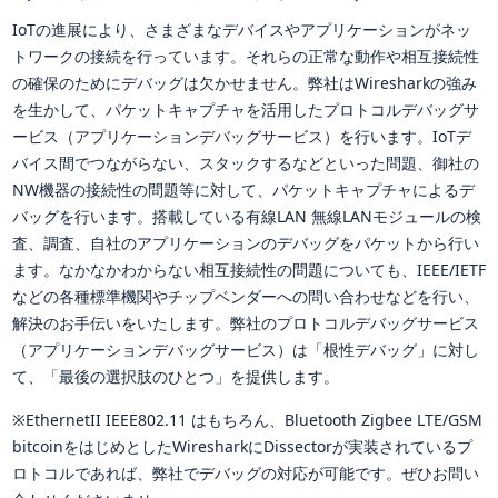
IoTの進展により、さまざまなデバイスやアプリケーションがネッ
トワークの接続を行っています。それらの正常な動作や相互接続性
の確保のためにデバッグは欠かせません。弊社はWiresharkの強み
を生かして、パケットキャプチャを活用したプロトコルデバッグサ
ービス（アプリケーションデバッグサービス）を行います。IoTデ
バイス間でつながらない、スタックするなどといった問題、御社の
NW機器の接続性の問題等に対して、パケットキャプチャによるデ
バッグを行います。搭載している有線LAN 無線LANモジュールの検
査、調査、自社のアプリケーションのデバッグをパケットから行い
ます。なかなかわからない相互接続性の問題についても、IEEE/IETF
などの各種標準機関やチップベンダーへの問い合わせなどを行い、
解決のお手伝いをいたします。弊社のプロトコルデバッグサービス
（アプリケーションデバッグサービス）は「根性デバッグ」に対し
て、「最後の選択肢のひとつ」を提供します。
※EthernetII IEEE802.11 はもちろん、Bluetooth Zigbee LTE/GSM
bitcoinをはじめとしたWiresharkにDissectorが実装されているプ
ロトコルであれば、弊社でデバッグの対応が可能です。ぜひお問い