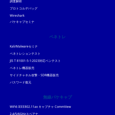
調査解析
プロトコルデバッグ
Wireshark
パケキャプセミナ
ペネトレ
Kali/Malwareセミナ
ペネトレションテスト
JIS T 81001-5-1:2023対応ペンテスト
ペネトレ機器販売
サイドチャネル攻撃・SDR機器販売
パスワード復元
無線パケキャプ
WiFi6 IEEE802.11ax キャプチャ CommView
2.4/5/6GHzスペアナ