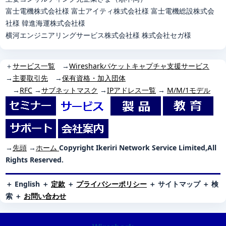
富士電機株式会社様 富士アイティ株式会社様 富士電機総設株式会
社様 韓進海運株式会社様
横河エンジニアリングサービス株式会社様 株式会社セガ様
＋
サービス一覧
→
Wiresharkパケットキャプチャ支援サービス
→
主要取引先
→
保有資格・加入団体
→
RFC
→
サブネットマスク
→
IPアドレス一覧
→
M/M/1モデル
→
先頭
→
ホーム
Copyright Ikeriri Network Service Limited,All
Rights Reserved.
＋
English
＋
定款
＋
プライバシーポリシー
＋
サイトマップ
＋
検
索
＋
お問い合わせ