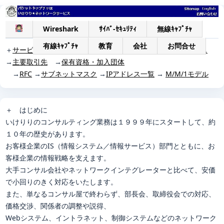
Wireshark
ｻｲﾊﾞ-ｾｷｭﾘﾃｨ
無線ｷｬﾌﾟﾁｬ
有線ｷｬﾌﾟﾁｬ
教育
会社
お問合せ
＋
サービス一覧
→
Wiresharkパケットキャプチャ支援サービス
→
主要取引先
→
保有資格・加入団体
→
RFC
→
サブネットマスク
→
IPアドレス一覧
→
M/M/1モデル
＋
はじめに
いけりりのコンサルティング業務は１９９９年にスタートして、約
１０年の歴史があります。
お客様企業のIS（情報システム／情報サービス）部門とともに、お
客様企業の情報戦略を支えます。
大手コンサル会社やネットワークインテグレーターと比べて、安価
で小回りのきく対応をいたします。
また、単なるコンサル屋で終わらず、部長会、取締役会での対応、
価格交渉、関係者の調整や説得、
Webシステム、イントラネット、制御システムなどのネットワーク