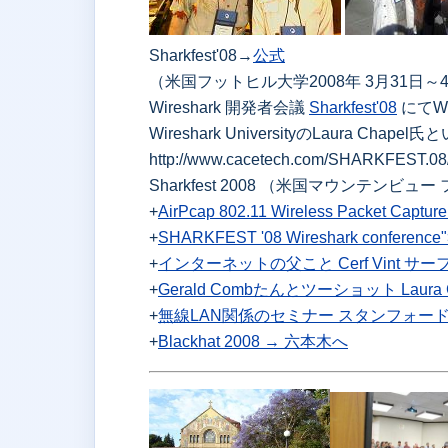
Sharkfest'08→
公式
（米国フットヒル大学2008年 3月31日～
Wireshark 開発者会議
Sharkfest'08
にてWi
Wireshark UniversityのLaura 
http://www.cacetech.com/SHARKFEST.08
Sharkfest 2008 （米国マウンテンビュ
+
AirPcap 802.11 Wireless Packet Captur
+
SHARKFEST '08 Wireshark conference
+
インターネットの父こと Cerf Vint サ
+
Gerald Combたんとツーショット Lau
+
無線LAN関係のセミナー スタンフォー
+
Blackhat 2008 → 六本木へ