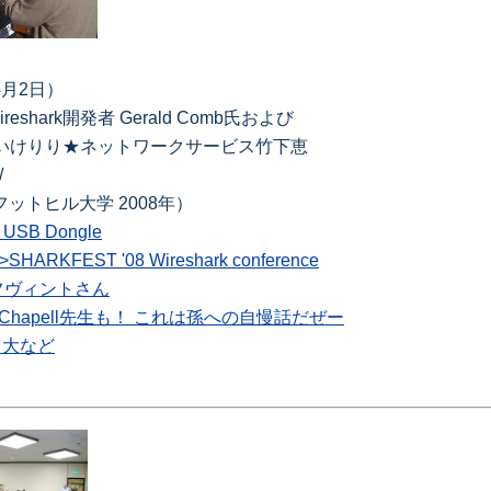
4月2日）
reshark開発者 Gerald Comb氏および
Chapel氏といけりり★ネットワークサービス竹下恵
/
ー フットヒル大学 2008年）
e USB Dongle
">SHARKFEST '08 Wireshark conference
ーフヴィントさん
ra Chapell先生も！ これは孫への自慢話だぜー
ド大など