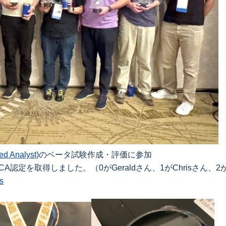
d Analyst)
のベータ試験作成・評価に参加
を取得しました。（0がGeraldさん、1がChrisさん、2がRo
ns