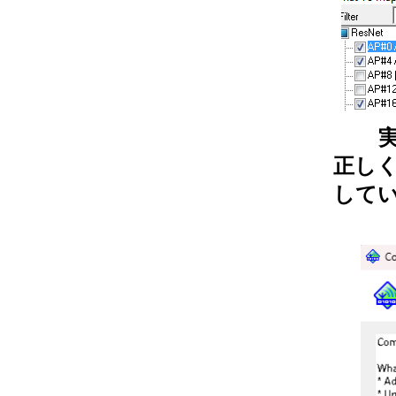
正し
して