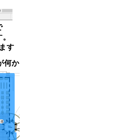
で
す。
ます
が何か