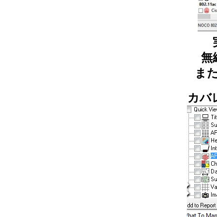
無
ま
カバ