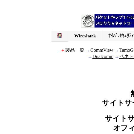
Wireshark
ｻｲﾊﾞ-ｾｷｭﾘﾃｨ
＋
製品一覧
→
CommView
→
TamoG
→
Dualcomm
→
ペネト
サイトサ
サイトサ
オフ