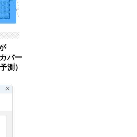
が
カバー
予測）