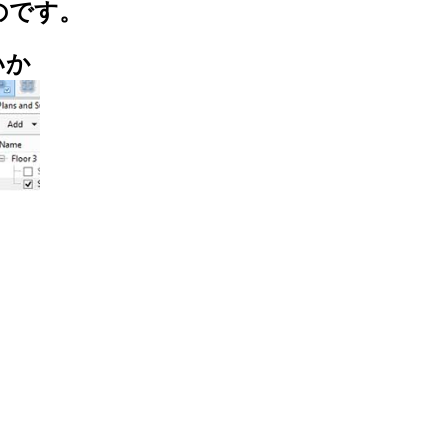
のです。
いか