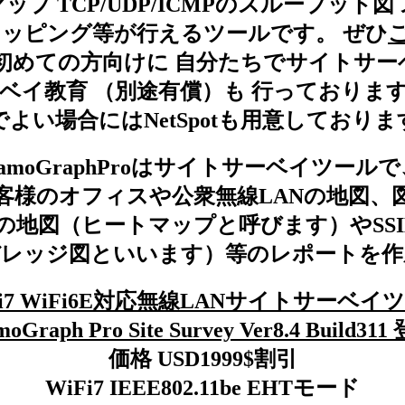
プ TCP/UDP/ICMPのスループット
ッピング等が行えるツールです。 ぜひ
ご
初めての方向けに 自分たちでサイトサ
ーベイ教育 （別途有償）も 行っておりま
でよい場合にはNetSpotも用意しておりま
TamoGraphProはサイトサーベイツールで
客様のオフィスや公衆無線LANの地図、
の地図（ヒートマップと呼びます）やSSID
バレッジ図といいます）等のレポートを作
Fi7 WiFi6E対応無線LANサイトサーベイ
moGraph Pro Site Survey Ver8.4 Build311
価格 USD1999$割引
WiFi7 IEEE802.11be EHTモード