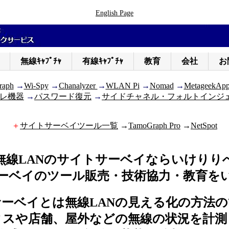
English Page
無線ｷｬﾌﾟﾁｬ
有線ｷｬﾌﾟﾁｬ
教育
会社
お
raph
→
Wi-Spy
→
Chanalyzer
→
WLAN Pi
→
Nomad
→
MetageekAp
レ機器
→
パスワード復元
→
サイドチャネル・フォルトインジ
＋
サイトサーベイツール一覧
→
TamoGraph Pro
→
NetSpot
無線LANのサイトサーベイならいけりり
ーベイのツール販売・技術協力・教育を
ーベイとは無線LANの見える化の方法
ィスや店舗、屋外などの無線の状況を計測