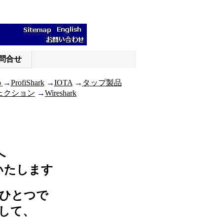
問合せ
p
→
ProfiShark
→
IOTA
→
タップ製品
ェクション
→
Wireshark
へ
いたします
のひとつで
して、