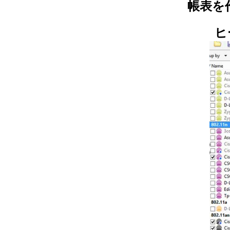
帳表を
ヒ