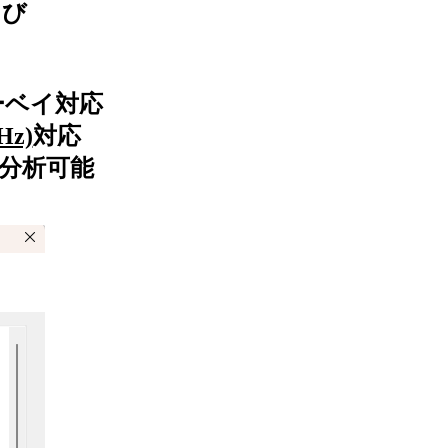
および
ーベイ対応
Hz)
対応
分析可能