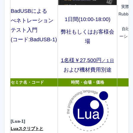
実際に
BadUSBによる
Rubb
1日間(10:00-18:00)
ぺネトレーション
自社に
テスト入門
弊社もしくはお客様会
ーショ
(コード:BadUSB-1)
場
1名様￥27,500円
／１日
および機材費用別途
セミナ名・コード
時間・会場・価格
[Lua-1]
Luaスクリプトと