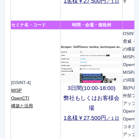
1名様￥27,500円
す
／１日
セミナ名・コード
時間・会場・価格例
OSIN
脅威・
の構築
MISP
Open
MISP
の同期
[OSINT-4]
3日間(10:00-18:00)
期(PUSH
MISP
外部フ
弊社もしくはお客様会
OpenCTI
アップ
構築と活用
場
Open
1名様￥27,500円
／１日
Open
コネク
アップ