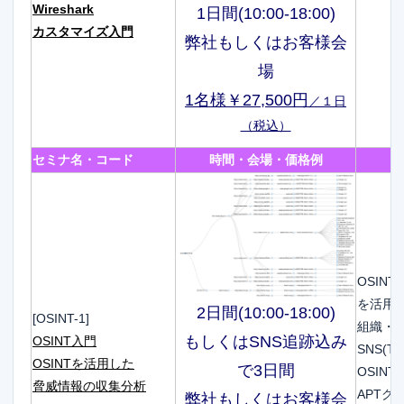
Wireshark
1日間(10:00-18:00)
カスタマイズ入門
弊社もしくはお客様会
場
1名様￥27,500円
／１日
（税込）
セミナ名・コード
時間・会場・価格例
OSIN
を活用
2日間(10:00-18:00)
[OSINT-1]
組織・
もしくはSNS追跡込み
OSINT入門
SNS(Tw
OSINTを活用した
で3日間
OSIN
脅威情報の収集分析
APTグ
弊社もしくはお客様会