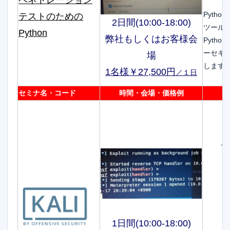
Pyth
テストのための
2日間(10:00-18:00)
ツール
Python
弊社もしくはお客様会
Pyth
ーセキ
場
します
1名様￥27,500円
／１日
セミナ名・コード
時間・会場・価格例
サ
1日間(10:00-18:00)