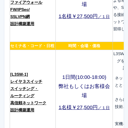
よる本
ファイアウォール
場
や、SS
FW/IPSec/
る接続
1名様￥27,500円
SSLVPN網
／１日
ットワ
設計構築運用
習得し
セミナ名・コード・日程
時間・会場・価格
L3S
グを
計
[L3SW-1]
1日間(10:00-18:00)
ネット
レイヤ３スイッチ
ととも
弊社もしくはお客様会
スイッチング・
場
ルーティング
さらに
高信頼ネットワーク
技術と
1名様￥27,500円
／１日
設計構築運用
実機を