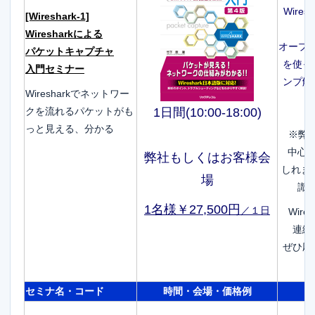
Wire
[Wireshark-1]
Wiresharkによる
オープン
パケットキャプチャ
を使っ
入門セミナー
ンプ解
Wiresharkでネットワー
クを流れるパケットがも
1日間(10:00-18:00)
っと見える、分かる
※弊社
中心
弊社もしくはお客様会
しれま
場
識
1名様￥27,500円
／１日
Wir
連続
ぜひ応
セミナ名・コード
時間・会場・価格例