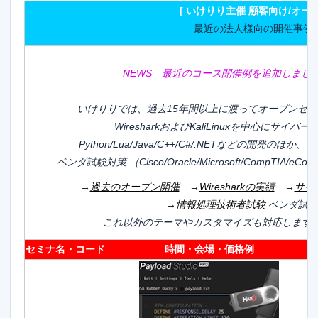
[ いけりり主催 顧客向け/オー
最近の法人様向の開催事例
NEWS 最近のコース開催例を追加しました。（
いけりりでは、過去15年間以上に渡ってオープンセ
WiresharkおよびKaliLinuxを中心にサイ
Python/Lua/Java/C++/C#/.NETなどの開発の
ベンダ試験対策 （Cisco/Oracle/Microsoft/CompTIA/
→
過去のオープン開催
→
Wiresharkの実績
→
サイ
→
情報処理技術者試験
ベンダ試験
これ以外のテーマやカスタマイズも対応します
セミナ名・コード
時間・会場・価格例