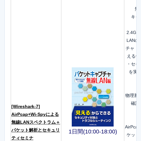
無
キャ
2.4G
LAN
チャ・ 
える化
・セキ
を実
物理層は
確認
[Wireshark-7]
AirPcap+Wi-Spyによる
無線LANスペクトラム＋
AirPca
パケット解析とセキュリ
1日間(10:00-18:00)
ケット
ティセミナ