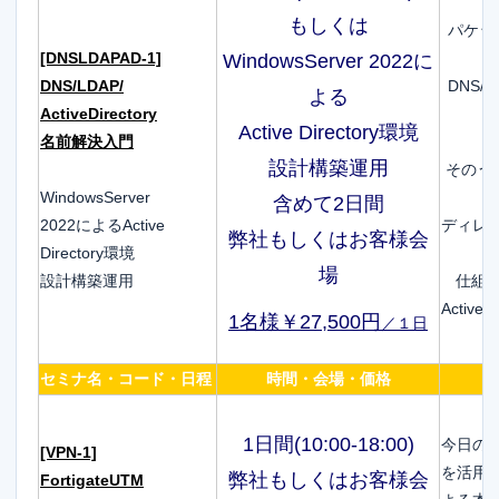
もしくは
パケッ
[DNSLDAPAD-1]
WindowsServer 2022に
DNS/LDAP/
DNS
よる
ActiveDirectory
Active Directory環境
名前解決入門
設計構築運用
そのうえ
WindowsServer
含めて2日間
2022によるActive
ディレクト
弊社もしくはお客様会
Directory環境
場
設計構築運用
仕組
Activ
1名様￥27,500円
／１日
セミナ名・コード・日程
時間・会場・価格
1日間(10:00-18:00)
今日の
[VPN-1]
を活用し
弊社もしくはお客様会
FortigateUTM