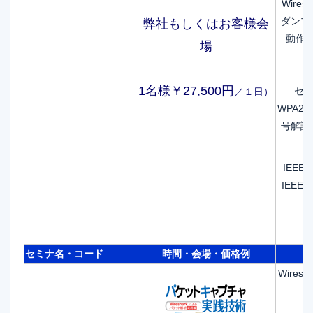
Wire
ダンプ
弊社もしくはお客様会
動作
場
1名様￥27,500円
セキュ
／１日
）
WPA2
号解読
IEEE8
IEEE8
セミナ名・コード
時間・会場・価格例
Wire