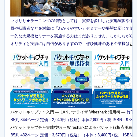
いけりり★ラーニングの特徴としては、実習を多用した実地演習やす
員や転職者などを対象に「わかりやすい」セミナーや要望に応じて試
一的な大規模セミナーを実施する力はまだありません。しかしながら
オリティと実績には自信がありますので、ぜひ興味のある企業様は
お
パケットキャプチャ入門 ― LANアナライザ Wireshark 活用術 ―
竹下 
B5判 344ページ 定価：2,940円（税込）本体2,800円＋税 ISBN：978-4-89
パケットキャプチャ実践技術 -- Wiresharkによるパケット解析応用編 --
B5判 432ページ 定価：3,570円（税込）（本体：3,400円+税） ISBN：978-