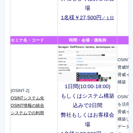
場
1名様￥27,500円
／１日
セミナ名・コード
時間・会場・価格例
OSIN
脅威情
脅威イ
構築
1日間(10:00-18:00)
[OSINT-2]
もしくはシステム構築
OSIN
OSINTシステム化
を活用
込みで2日間
OSINT情報の統合
脅威イ
システムでの利用
弊社もしくはお客様会
構築し
場
データ