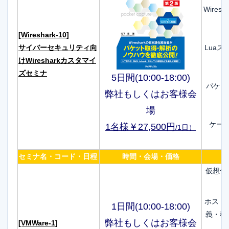
Wire
[Wireshark-10]
サイバーセキュリティ向
Luaス
けWiresharkカスタマイ
ズセミナ
5日間(10:00-18:00)
パケッ
弊社もしくはお客様会
場
ケー
1名様￥27,500円
/1日
）
セミナ名・コード・日程
時間・会場・価格
仮想化
ホスト
1日間(10:00-18:00)
義・種
弊社もしくはお客様会
[VMWare-1]