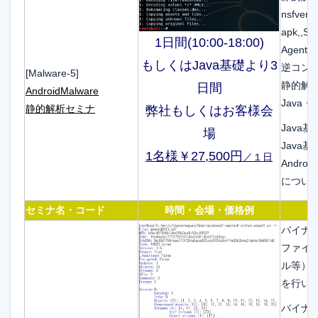
nsfve
apk,,S
1日間(10:00-18:00)
Agent
もしくはJava基礎より3
逆コン
[Malware-5]
静的解
日間
AndroidMalware
Java・
静的解析セミナ
弊社もしくはお客様会
Java
場
Java基
1名様￥27,500円
／１日
Andr
につい
セミナ名・コード
時間・会場・価格例
バイナ
ファイ
ル等）
を行い
バイナ