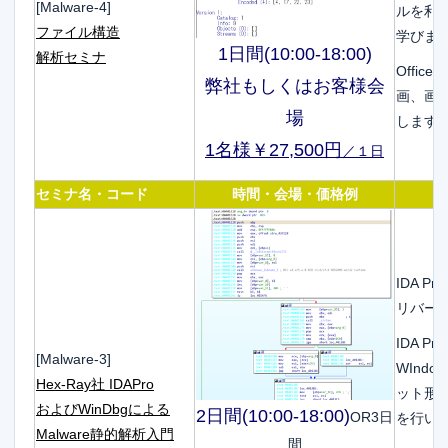
[Malware-4]
ルを利
ファイル構造
学びま
1日間(10:00-18:00)
解析セミナ
Offi
弊社もしくはお客様会
画、画
場
します
1名様￥27,500円
／１日
セミナ名・コード
時間・会場・価格例
IDA P
リバー
IDA P
[Malware-3]
WInd
Hex-Ray社 IDAPro
ット形式
およびWinDbgによる
2日間(10:00-18:00)
OR3日
を行いM
Malware静的解析入門
間