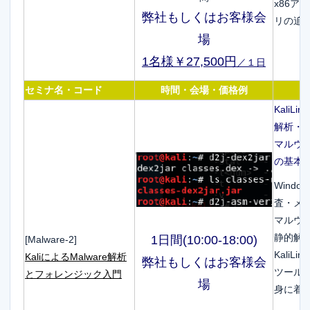
x86
弊社もしくはお客様会
リの追
場
1名様￥27,500円
／１日
セミナ名・コード
時間・会場・価格例
Kali
解析・
マルウ
の基本
Wind
査・メ
マルウ
静的解
1日間(10:00-18:00)
[Malware-2]
Kali
KaliによるMalware解析
弊社もしくはお客様会
ツール
とフォレンジック入門
場
身に着