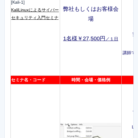
[Kali-1]
弊社もしくはお客様会
KaliLinuxによるサイバー
セキュリティ入門セミナ
場
実
1名様￥27,500円
／１日
講師で画
セミナ名・コード
時間・会場・価格例
サ
L