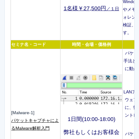
Windo
1名様￥27,500円
／１日
やメモ
ォレン
検証、
す。
セミナ名・コード
時間・会場・価格例
パケッ
手法と解
に動か
LANア
ウェア
に、情
[Malware-1]
ントレ
1日間(10:00-18:00)
パケットキャプチャによ
るMalware解析入門
弊社もしくはお客様会
パケッ