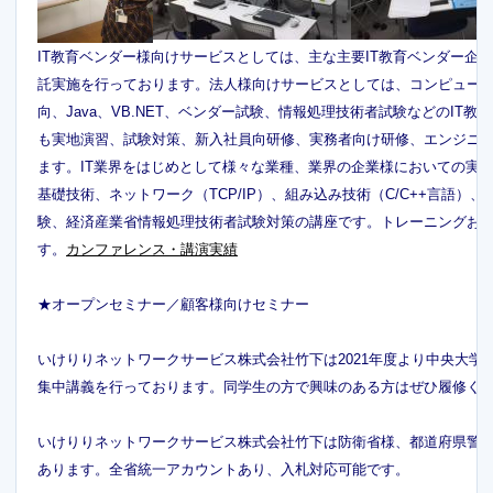
IT教育ベンダー様向けサービスとしては、主な主要IT教育ベンダー
託実施を行っております。法人様向けサービスとしては、コンピュータ基
向、Java、VB.NET、ベンダー試験、情報処理技術者試験などのI
も実地演習、試験対策、新入社員向研修、実務者向け研修、エンジニ
ます。IT業界をはじめとして様々な業種、業界の企業様においての実
基礎技術、ネットワーク（TCP/IP）、組み込み技術（C/C++言語）、セキ
験、経済産業省情報処理技術者試験対策の講座です。トレーニングお
す。
カンファレンス・講演実績
★オープンセミナー／顧客様向けセミナー
いけりりネットワークサービス株式会社竹下は2021年度より中央大学
集中講義を行っております。同学生の方で興味のある方はぜひ履修く
いけりりネットワークサービス株式会社竹下は防衛省様、都道府県警様にてWires
あります。全省統一アカウントあり、入札対応可能です。