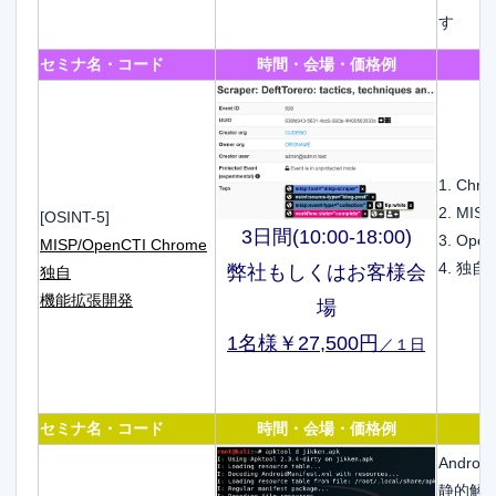
す
セミナ名・コード
時間・会場・価格例
1. C
2. MI
[OSINT-5]
3日間(10:00-18:00)
3. Op
MISP/OpenCTI Chrome
4. 独
弊社もしくはお客様会
独自
機能拡張開発
場
1名様￥27,500円
／１日
セミナ名・コード
時間・会場・価格例
Androi
静的解