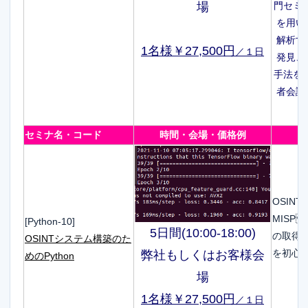
門セミナ
場
を用い
解析す
1名様￥27,500円
／１日
発見、
手法を紹
者会議
セミナ名・コード
時間・会場・価格例
OSIN
MISP
[Python-10]
5日間(10:00-18:00)
の取得と
OSINTシステム構築のた
を初心
弊社もしくはお客様会
めのPython
場
1名様￥27,500円
／１日