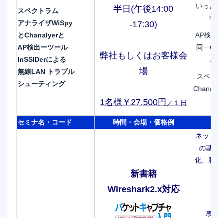
いった
半日(午後14:00
スペクトラム
中
アナライザWiSpy
-17:3
0)
とChanalyerと
AP検出ツ
AP検出ーツール
同一C
弊社もしくはお客様会
InSSIDerによる
と
場
無線LAN トラブル
スペク
シューティング
Chan
1名様￥27,500円
／１日
セミナ名・コード
時間・会場・価格例
ネット
の基
化、脱
新書籍
Wireshark2.x対応
表