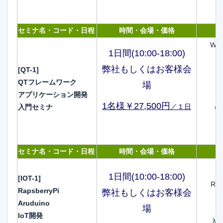
セミナ名・コード・日程
時間・会場・価格
Wir
1日間(10:00-18:00)
弊社もしくはお客様会
[QT-1]
QTフレームワーク
場
アプリケーション開発
1名様￥27,500円
／１日
入門セミナ
（
セミナ名・コード・日程
時間・会場・価格
1日間(10:00-18:00)
[IOT-1]
Ra
RapsberryPi
弊社もしくはお客様会
Aruduino
場
IoT開発
入