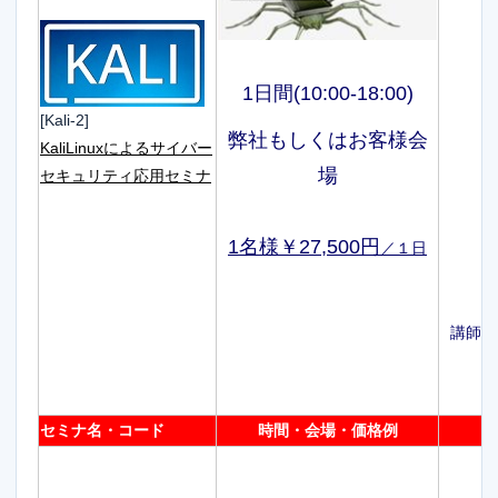
1日間(10:00-18:00)
[Kali-2]
弊社もしくはお客様会
KaliLinuxによるサイバー
場
セキュリティ応用セミナ
1名様￥27,500円
／１日
講師で
セミナ名・コード
時間・会場・価格例