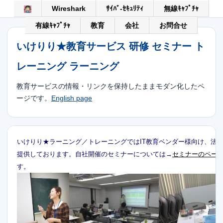
Wireshark
ｻｲﾊﾞ-ｾｷｭﾘﾃｨ
無線ｷｬﾌﾟﾁｬ
有線ｷｬﾌﾟﾁｬ
教育
会社
お問合せ
いけりり★教育サービス 研修 セミナー ト
レーニング ラーニング
教育サービスの情報・リンクを保持したままモダン化したペ
ージです。
English page
いけりり★ラーニング／トレーニングではIT教育ベンダー様向け、法
提供しております。自社開催のセミナーについては→
セミナーのペー
す。