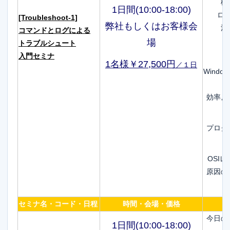
標
1日間(10:00-18:00)
ロ
[Troubleshoot-1]
弊社もしくはお客様会
活
コマンドとログによる
場
トラブルシュート
入門セミナ
1名様￥27,500円
／１日
Wind
効率よ
プログ
OSI
原因の
セミナ名・コード・日程
時間・会場・価格
今日の
1日間(10:00-18:00)