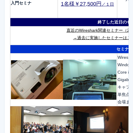
入門セミナ
1名様￥27,500円
／１日
終了した近日のセ
直近のWireshark関連セミナー
（2
→過去に実施したセミナーはこ
セミナー
Wire
Windows
Core 
Gigab
キャプ
単焦点
会場ま