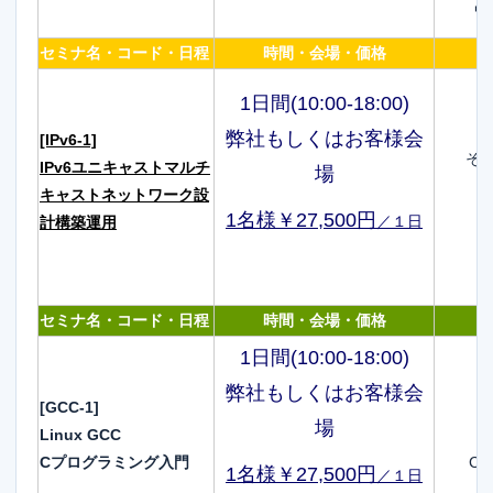
ワ
セミナ名・コード・日程
時間・会場・価格
1日間(10:00-18:00)
弊社もしくはお客様会
[IPv6-1]
そ
IPv6ユニキャストマルチ
場
キャストネットワーク設
1名様￥27,500円
／１日
計構築運用
セミナ名・コード・日程
時間・会場・価格
1日間(10:00-18:00)
弊社もしくはお客様会
[GCC-1]
場
Linux GCC
Cプログラミング入門
C
1名様￥27,500円
／１日