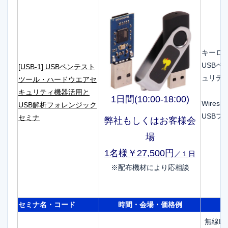
キーロ
USBペ
[USB-1] USBペンテスト
ュリテ
ツール・ハードウエアセ
キュリティ機器活用と
1日間(10:00-18:00)
Wire
USB解析フォレンジック
USB
セミナ
弊社もしくはお客様会
場
1名様￥27,500円
／１日
※配布機材により応相談
セミナ名・コード
時間・会場・価格例
無線L