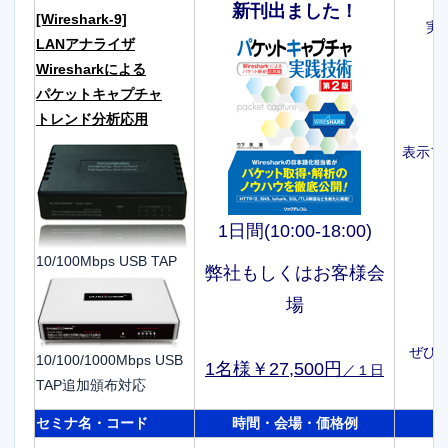
新刊出ました！
[Wireshark-9]
実務
LANアナライザ
T
Wiresharkによる
パケットキャプチャ
最
トレンド分析応用
W
表示フ
C
1日間(10:00-18:00)
10/100Mbps USB TAP
弊社もしくはお客様会
場
W
ぜひ
10/100/1000Mbps USB
1名様￥27,500円
／１日
TAP追加頒布対応
セミナ名・コード
時間・会場・価格例