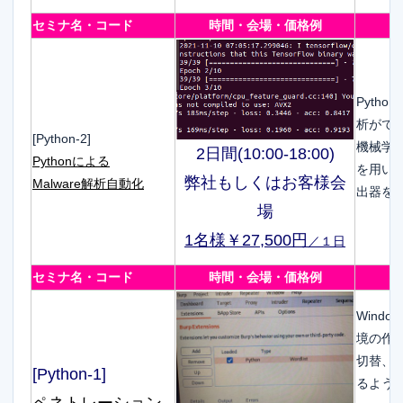
セミナ名・コード
時間・会場・価格例
Pyth
析がで
[Python-2]
機械学習ラ
2日間(10:00-18:00)
Pythonによる
を用い
弊社もしくはお客様会
Malware解析自動化
出器を
場
1名様￥27,500円
／１日
セミナ名・コード
時間・会場・価格例
Window
境の作
切替、
[Python-1]
るよう
ペネトレーション