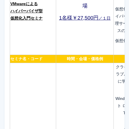
VMwareによる
場
仮想化
ハイパーバイザ型
イパー
1名様￥27,500円
仮想化入門セミナ
／１日
理サー
スの 
仮想化
セミナ名・コード
時間・会場・価格例
クライ
ラブル
に学
Wind
ト ロ
T
W