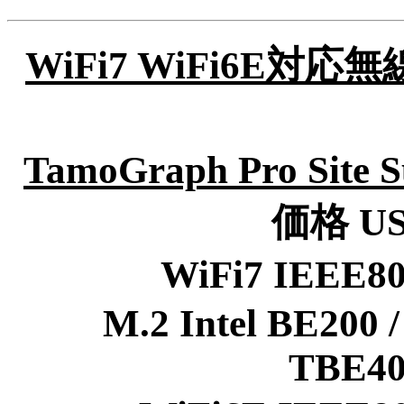
WiFi7 WiFi6E
TamoGraph Pro Site S
価格 US
WiFi7 IEEE
M.2 Intel BE200 
TBE40