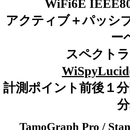
WiFi6E IEEE8
アクティブ＋パッシブ
ー
スペクトラ
WiSpyLucid(
計測ポイント前後１分
分
TamoGraph Pro / Sta