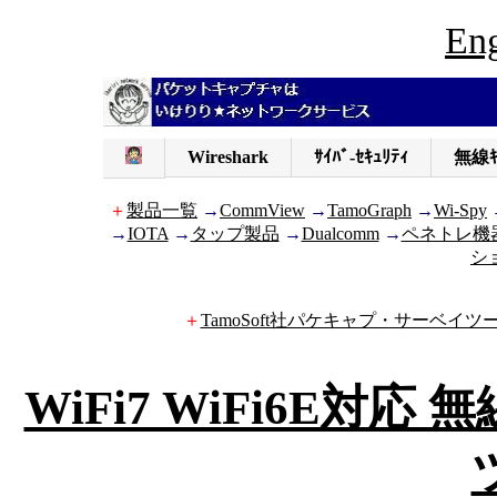
Eng
Wireshark
ｻｲﾊﾞ-ｾｷｭﾘﾃｨ
無線ｷ
＋
製品一覧
→
CommView
→
TamoGraph
→
Wi-Spy
→
IOTA
→
タップ製品
→
Dualcomm
→
ペネトレ機
シ
＋
TamoSoft社パケキャプ・サーベイツ
WiFi7 WiFi6E対