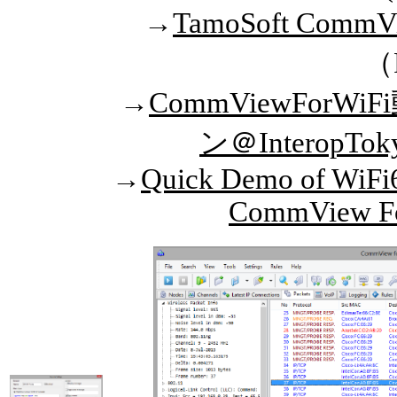
→
TamoSoft Comm
（
→
CommViewFor
ン＠InteropTok
→
Quick Demo of WiFi6
CommView Fo