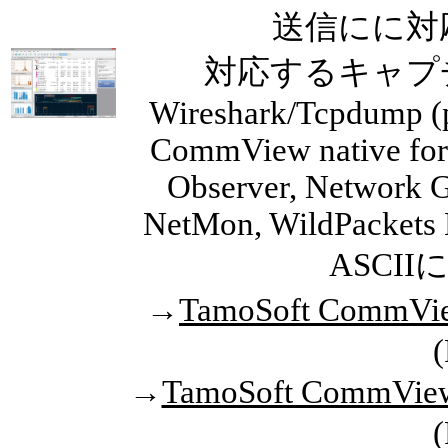
送信にに対
対応するキャプ
Wireshark/Tcpdump (p
CommView native for
Observer, Network Ge
NetMon, WildPackets E
ASCI
→
TamoSoft Comm
→
TamoSoft CommV