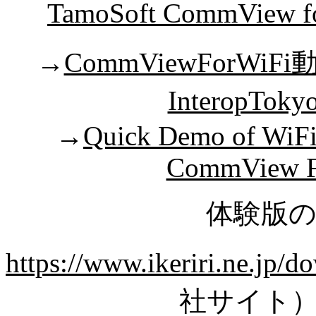
TamoSoft CommVie
→
CommViewFor
InteropTok
→
Quick Demo of WiFi
CommView Fo
体験版
https://www.ikeriri.ne.jp/
社サイト