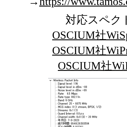
→
https://www.tamos
対応スペク
OSCIUM社WiSpy
OSCIUM社WiPryC
OSCIUM社WiPr