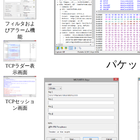
フィルタおよ
びアラーム機
能
パケッ
TCPラダー表
示画面
TCPセッショ
ン画面