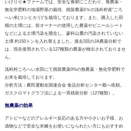
いけりり★ファームでは、安全な食材にこだわり、無農薬・
無化学肥料の地場野菜の栽培、残留農薬0％の浅科村産"ごろ
へい米(コシヒカリ)"を栽培しております。また、購入した田
畑の土壌には、前オーナーの使用した農薬やビニールシート
などによる土壌汚染を懸念し、蓼科山麓の汚染されていない
土壌 約150トンを入れ替えました。過去2回のJA農薬分析で
は、現在使用されている127種類の農薬が検出されておりませ
ん。
浅科村ごろへい水田にて残留農薬0%の無農薬・無化学肥料で
お米を栽培しております。
分析方法：農民運動全国連合会 食品分析センター殿へ依頼。
ガスクロマトグラフ法による一斉残留分析（127種類）。
無農薬の効果
アトピーなどのアレルギー反応のある方や小さいお子様、お
漬物などで安全な米糠をお使いになられたい方にもおすすめ