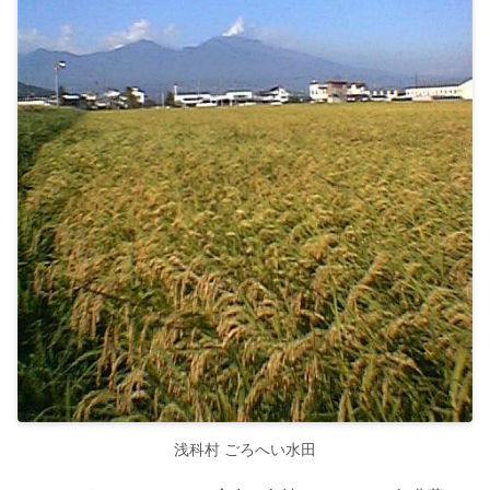
浅科村 ごろへい水田