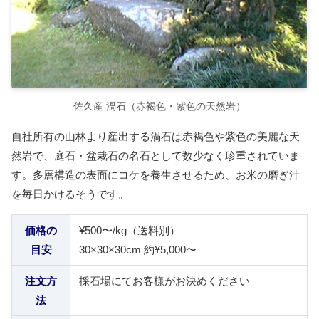
佐久産 渦石（赤褐色・紫色の天然岩）
自社所有の山林より産出する渦石は赤褐色や紫色の美麗な天
然岩で、庭石・盆栽石の名石として数少なく珍重されていま
す。多層構造の表面にコケを養生させるため、お米の磨ぎ汁
を毎日かけるそうです。
価格の
¥500〜/kg（送料別）
目安
30×30×30cm 約¥5,000〜
注文方
採石場にてお客様がお決めください
法