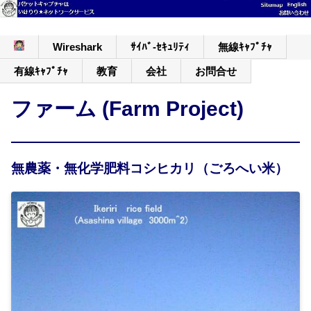
Wireshark
ｻｲﾊﾞ-ｾｷｭﾘﾃｨ
無線ｷｬﾌﾟﾁｬ
有線ｷｬﾌﾟﾁｬ
教育
会社
お問合せ
ファーム (Farm Project)
無農薬・無化学肥料コシヒカリ（ごろへい米）