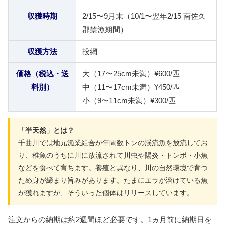
収獲時期
2/15〜9月末（10/1〜翌年2/15 南佐久
郡禁漁期間）
収獲方法
投網
価格（税込・送
大（17〜25cm未満）¥600/匹
料別）
中（11〜17cm未満）¥450/匹
小（9〜11cm未満）¥300/匹
「半天然」とは？
千曲川では地元漁業組合が年間数トンの渓流魚を放流してお
り、稚魚のうちに川に放流されて川虫や陽炎・トンボ・小魚
などを食べて育ちます。養殖と異なり、川の自然環境で育つ
ため身が締まり旨みがあります。たまにエラが溶けている魚
が獲れますが、そういった個体はリリースしています。
注文からの納期は約2週間ほど必要です。1ヵ月前に納期日を