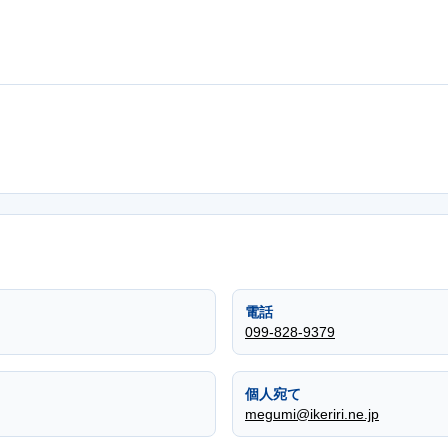
電話
099-828-9379
個人宛て
megumi@ikeriri.ne.jp