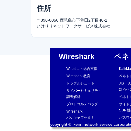
住所
〒890-0056 鹿児島市下荒田2丁目46-2
いけりりネットワークサービス株式会社
Wireshark
ペネ
Wireshark 総合支援
Kali/
Wireshark 教育
ペネト
トラブルシュート
JIS T 
対応ペ
サイバーセキュリティ
調査解析
ペネト
プロトコルデバッグ
サイド
SDR
Wireshark
パケキャプセミナ
パスワ
copyright ©
ikeriri network service corporat