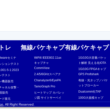
トレ
無線パケキャプ
有線パケキャプ
Malwareセミナ
WiFi6 IEEE802.11ax
1G/10G大容量パケッ
キャプチャ
ト解析 見える化IOTA
レションテスト
CommView
1G/10G FPGAキャプ
81001-5-1:2023
2.4/5/6GHzスペアナ
GPS Profishark
ンテスト
Chanalyzer6/EyePA
有線・光タップ／パケ
レ機器販売
ットブローカー
TamoGraph Pro
チャネル攻撃・
Dualcomm社TAP
機器販売
ヒートマップ カバレッ
ジ図 サイトサーベイ
100G大規模キャプ
ード復元
TamoGraph計測・支援
ion
, All Right Reserved.