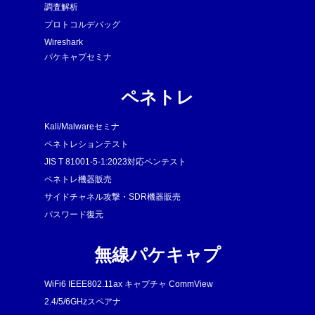
調査解析
プロトコルデバッグ
Wireshark
パケキャプセミナ
ペネトレ
Kali/Malwareセミナ
ペネトレションテスト
JIS T 81001-5-1:2023対応ペンテスト
ペネトレ機器販売
サイドチャネル攻撃・SDR機器販売
パスワード復元
無線パケキャプ
WiFi6 IEEE802.11ax キャプチャ CommView
2.4/5/6GHzスペアナ