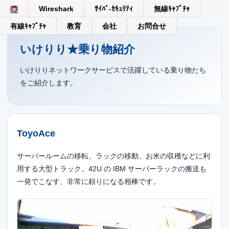
Wireshark
ｻｲﾊﾞ-ｾｷｭﾘﾃｨ
無線ｷｬﾌﾟﾁｬ
有線ｷｬﾌﾟﾁｬ
教育
会社
お問合せ
いけりり★乗り物紹介
いけりりネットワークサービスで活躍している乗り物たち
をご紹介します。
ToyoAce
サーバールームの移転、ラックの移動、お米の収穫などに利
用する大型トラック。42U の IBM サーバーラックの搬送も
一発でこなす、非常に頼りになる相棒です。