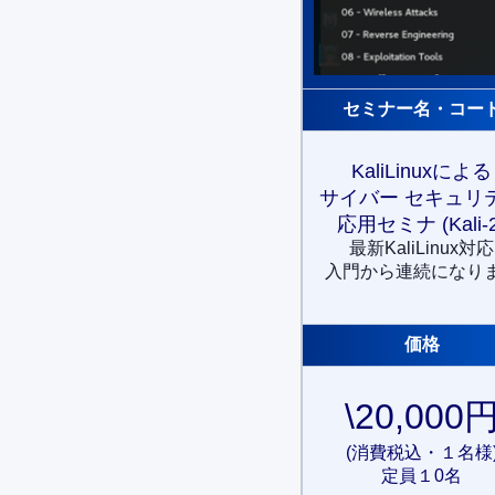
セミナー名・コー
KaliLinuxによる
サイバー セキュリ
応用セミナ
(Kali-
最新KaliLinux対応
入門から連続になり
価格
\20,000
(消費税込・１名様
定員１0名