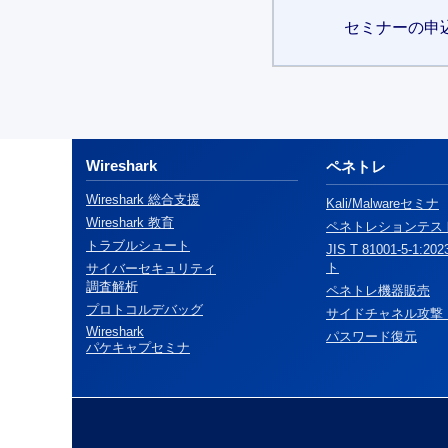
セミナーの申
Wireshark
ペネトレ
Wireshark 総合支援
Kali/Malwareセミナ
Wireshark 教育
ペネトレションテス
トラブルシュート
JIS T 81001-5-1
ト
サイバーセキュリティ
調査解析
ペネトレ機器販売
プロトコルデバッグ
サイドチャネル攻撃
Wireshark
パスワード復元
パケキャプセミナ