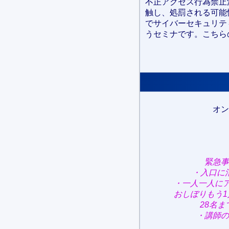
不正アクセス行為禁止
触し、処罰される可能
でサイバーセキュリテ
うセミナです。こちら
オン
緊急事
・入口に
・一人一人に
おしぼりもう
28名
・講師の