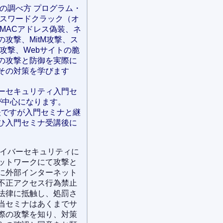
設定の調べ方 プログラム・
パスワードクラック（オ
MACアドレス偽装、ネ
攻撃、MitM攻撃、ス
oS攻撃、Webサイトの脆
どの攻撃と防御を実際に
その対策を学びます
イバーセキュリティ入門セ
が中心になります。
丈夫ですが入門セミナと継
ひ入門セミナ受講後に
サイバーセキュリティに
ットワークにて攻撃と
に外部インターネット
不正アクセス行為禁止
法律に抵触し、処罰さ
当セミナはあくまでサ
際の攻撃を知り、対策