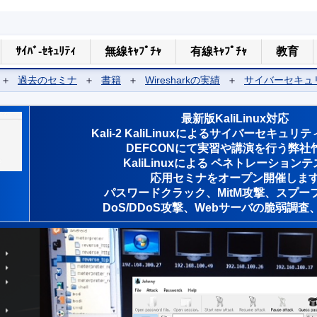
ｻｲﾊﾞ-ｾｷｭﾘﾃｨ
無線ｷｬﾌﾟﾁｬ
有線ｷｬﾌﾟﾁｬ
教育
＋
過去のセミナ
＋
書籍
＋
Wiresharkの実績
＋
サイバーセキュ
最新版KaliLinux対応
Kali-2 KaliLinuxによるサイバーセキュ
DEFCONにて実習や講演を行う弊社
KaliLinuxによる ペネトレーション
応用セミナをオープン開催しま
パスワードクラック、MitM攻撃、スプー
DoS/DDoS攻撃、Webサーバの脆弱調査