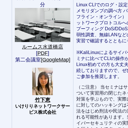
分
Linux CLIでのログ・
メモリダンプの調べ方 
フライン・オンライン） 
ットワークプロトコルへの
プーフィング DoS/DD
弱性調査、無線LANな
実習で確認するとともに
ルームス水道橋店
※KaliLinuxによるサ
[
PDF
]
ミナに比べてCLIの操作
第二会議室
[GoogleMap]
Linux初めての方も大
続しておりますので、ぜ
ご参加を推奨します
。
（ご注意） 当セミナは
ついて実習用の閉じたネ
対策を学ぶもので、実際
竹下恵
に対してのハッキングは
いけりりネットワークサー
法をはじめ刑法や民法の
ビス株式会社
れる可能性があります。
イバーセキュリティの実