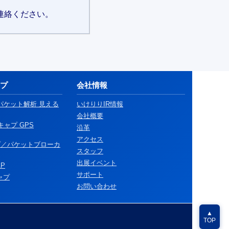
連絡ください。
プ
会社情報
量パケット解析 見える
いけりりIR情報
会社概要
Aキャプ GPS
沿革
アクセス
プ／パケットブローカ
スタッフ
出展イベント
AP
サポート
ャプ
お問い合わせ
▲
TOP