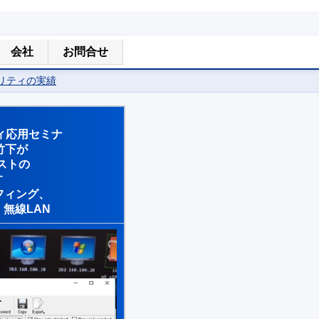
会社
お問合せ
リティの実績
リティ応用セミナ
竹下が
テストの
す
フィング、
、無線LAN