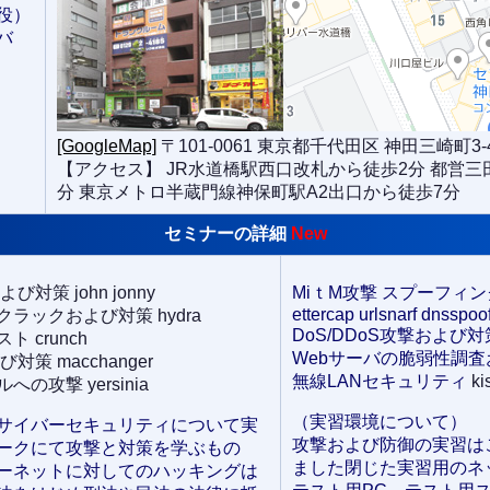
役）
バ
[GoogleMap]
〒101-0061 東京都千代田区 神田三崎町3-4
【アクセス】 JR水道橋駅西口改札から徒歩2分 都営三
分 東京メトロ半蔵門線神保町駅A2出口から徒歩7分
セミナーの詳細
New
策 john jonny
MiｔM攻撃 スプーフィ
ettercap urlsnarf dnsspoof
ラックおよび対策 hydra
DoS/DDoS攻撃および対策 
 crunch
Webサーバの脆弱性調査およ
策 macchanger
無線LANセキュリティ
ki
攻撃 yersinia
（実習環境について）
サイバーセキュリティについて実
攻撃および防御の実習は
ークにて攻撃と対策を学ぶもの
ました閉じた実習用のネ
ーネットに対してのハッキングは