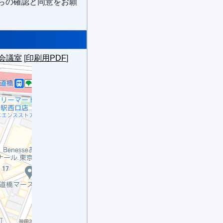
らの確認と同意をお願
会議室
[
印刷用PDF
]