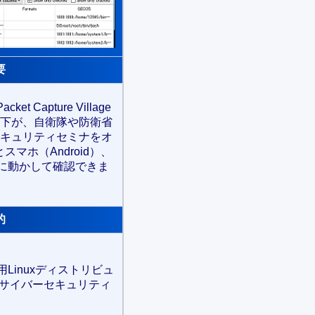
要
t Capture Village
下が、自衛隊や防衛省
キュリティセミナをオ
マホ（Android）、
て実際に動かして確認できま
。
的
Linuxディストリビュ
によるサイバーセキュリティ