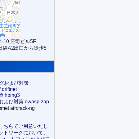
-10 庄司ビル5F
田線A2出口から徒歩5
ングおよび対策
 driftnet
hping3
び対策 owasp-zap
smet aircrack-ng
こちらでご用意いたし
ットワークにおいて、