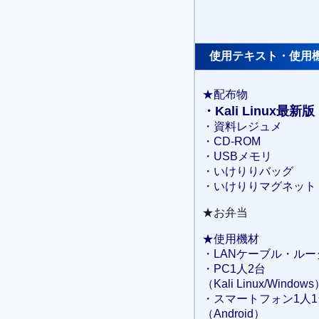
使用テキスト・使用
★配布物
・Kali Linux最新版
・資料レジュメ
・CD-ROM
・USBメモリ
・いけりりバッグ
・いけりりマグネット
★お弁当
★使用機材
・LANケーブル・ルー
・PC1人2台
（Kali Linux/Window
・スマートフォン1人1
（Android）