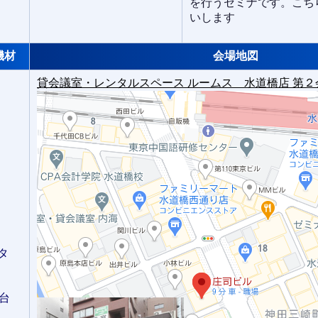
を行うセミナです。こち
いします
機材
会場地図
貸会議室・レンタルスペース ルームス 水道橋店 第２
タ
s）
台