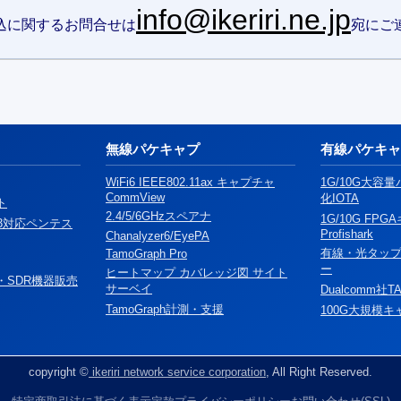
info@ikeriri.ne.jp
込に関するお問合せは
宛にご
無線パケキャプ
有線パケキャ
WiFi6 IEEE802.11ax キャプチャ
1G/10G大容
CommView
化IOTA
ト
2.4/5/6GHzスペアナ
1G/10G FPG
:2023対応ペンテス
Profishark
Chanalyzer6/EyePA
有線・光タッ
TamoGraph Pro
ー
ヒートマップ カバレッジ図 サイト
・SDR機器販売
サーベイ
Dualcomm社T
TamoGraph計測・支援
100G大規模キ
copyright ©
ikeriri network service corporation
, All Right Reserved.