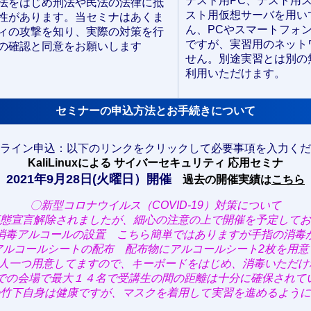
テスト用PC、テスト用
法をはじめ刑法や民法の法律に抵
スト用仮想サーバを用い
性があります。当セミナはあくま
ん、PCやスマートフォ
ィの攻撃を知り、実際の対策を行
ですが、実習用のネット
の確認と同意をお願いします
せん。別途実習とは別の
利用いただけます。
セミナーの申込方法とお手続きについて
ライン申込：以下のリンクをクリックして必要事項を入力くだ
KaliLinuxによる サイバーセキュリティ 応用セミナ
2021年9月28日(火曜日）開催
過去の開催実績は
こちら
〇新型コロナウイルス（COVID-19）対策について
態宣言解除されましたが、細心の注意の上で開催を予定してお
消毒アルコールの設置 こちら簡単ではありますが手指の消毒
アルコールシートの配布 配布物にアルコールシート2枚を用意
1人一つ用意してますので、キーボードをはじめ、消毒いただけ
までの会場で最大１４名で受講生の間の距離は十分に確保されて
竹下自身は健康ですが、マスクを着用して実習を進めるように