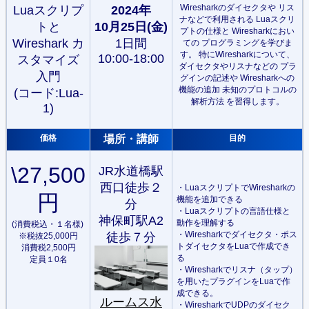
Wiresharkのダイセクタや リス
Luaスクリプ
2024年
ナなどで利用される Luaスクリ
トと
10月25日(金)
プトの仕様と Wiresharkにおい
Wireshark カ
1日間
ての プログラミングを学びま
す。 特にWiresharkについて、
10:00-18:00
スタマイズ
ダイセクタやリスナなどの プラ
入門
グインの記述や Wiresharkへの
機能の追加 未知のプロトコルの
(コード:Lua-
解析方法 を習得します。
1)
価格
場所・講師
目的
\27,500
JR水道橋駅
西口徒歩２
・LuaスクリプトでWiresharkの
円
機能を追加できる
分
・Luaスクリプトの言語仕様と
神保町駅A2
動作を理解する
(消費税込・１名様)
・Wiresharkでダイセクタ・ポス
徒歩７分
※税抜25,000円
トダイセクタをLuaで作成でき
消費税2,500円
る
定員１0名
・Wiresharkでリスナ（タップ）
を用いたプラグインをLuaで作
成できる。
ルームス水
・WiresharkでUDPのダイセク