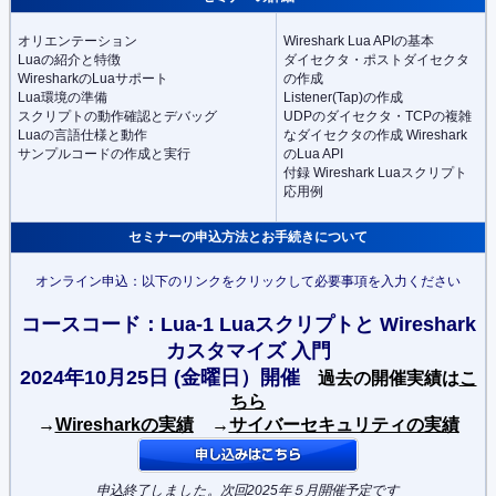
オリエンテーション
Wireshark Lua APIの基本
Luaの紹介と特徴
ダイセクタ・ポストダイセクタ
WiresharkのLuaサポート
の作成
Lua環境の準備
Listener(Tap)の作成
スクリプトの動作確認とデバッグ
UDPのダイセクタ・TCPの複雑
Luaの言語仕様と動作
なダイセクタの作成 Wireshark
サンプルコードの作成と実行
のLua API
付録 Wireshark Luaスクリプト
応用例
セミナーの申込方法とお手続きについて
オンライン申込：以下のリンクをクリックして必要事項を入力ください
コースコード：Lua-1 Luaスクリプトと Wireshark
カスタマイズ 入門
2024年10月25日 (金曜日）開催
過去の開催実績は
こ
ちら
→
Wiresharkの実績
→
サイバーセキュリティの実績
申込終了しました。次回2025年５月開催予定です