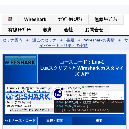
Wireshark
ｻｲﾊﾞ-ｾｷｭﾘﾃｨ
無線ｷｬﾌﾟﾁｬ
有線ｷｬﾌﾟﾁｬ
教育
会社
お問合せ
セミナ案内
＋
過去のセミナ
＋
書籍
＋
Wiresharkの実績
＋
サ
イバーセキュリティの実績
コースコード：Lua-1
Luaスクリプトと Wireshark カスタマイ
ズ 入門
セミナー名・コード
日程・時間
概要