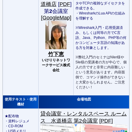
道橋店
[
PDF
]
タやTCPの複雑なダイセクタを
作成できる。
第
2
会議室
・WiresharkのLua APIの仕組み
[GoogleMap]
を理解する
※Wireshark入門・応用受講済
み、もしくは同等の方でC言
語、Java、Python、PHP等の何
かコンピュータ言語の知識があ
る方を対象とします。
竹下恵
※弊社入門のセミナはNIer様や
いけりりネットワ
SIe様の受講者の方が中心で、個
ークサービス株式
人の方ですと非常に内容難しい
会社
という意見があります。内容面
倒で、コマンド操作ができない
と大変かもしれません。ご注意
ください！
使用テキスト・使用
会場地図
機材
貸会議室・レンタルスペース ルーム
★
配布物
ス 水道橋店 第2会議室
[
PDF
]
・資料レジュメ
・CD-ROM
・USBメモリ