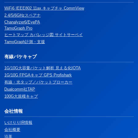
WiFi6 IEEE802.11ax キャプチャ CommView
2.4/5/6GHzスペアナ
Chanalyzer6/EyePA
TamoGraph Pro
ヒートマップ カバレッジ図 サイトサーベイ
TamoGraph計測・支援
有線パケキャプ
1G/10G大容量パケット解析 見える化IOTA
1G/10G FPGAキャプ GPS Profishark
有線・光タップ／パケットブローカー
Dualcomm社TAP
100G大規模キャプ
会社情報
いけりりIR情報
会社概要
沿革