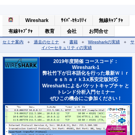
Wireshark
ｻｲﾊﾞ-ｾｷｭﾘﾃｨ
無線ｷｬﾌﾟﾁｬ
有線ｷｬﾌﾟﾁｬ
教育
会社
お問合せ
セミナ案内
＋
過去のセミナ
＋
書籍
＋
Wiresharkの実績
＋
サ
イバーセキュリティの実績
2019年度開催 コースコード：
Wireshark-1
弊社竹下が日本語化を行った最新Ｗｉｒ
ｅｓｈａｒｋ3.x系安定版対応
Wiresharkによるパケットキャプチャ と
トレンド分析入門セミナー
ぜひこの機会にご参加ください！