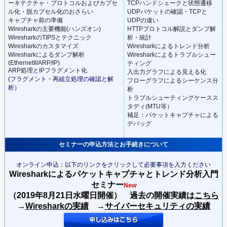
ーキテクチャ・プロトコルおよびカプセ
TCPハンドシェークと状態遷移
ル化・脱カプセル化のおさらい
UDPパケットの確認・TCPと
キャプチャ前の準備
UDPの違い
Wiresharkの主要機能(ハンズオン)
HTTPプロトコル解説とダンプ解
WiresharkのTIPSとテクニック
析・統計
Wiresharkのカスタマイズ
Wiresharkによるトレンド分析
Wiresharkによるダンプ解析
Wiresharkによるトラブルシュー
(EthernetII/ARP/IP)
ティング
ARP処理とIPフラグメント化
入出力グラフによる見える化
(フラグメント・再組立処理の確認と解
フローグラフによるシーケンス分
析）
析
トラブルシューティングケースス
タディ(MTU等）
補足：パケットキャプチャによる
デバッグ
セミナーの申込方法とお手続きについて
オンライン申込：以下のリンクをクリックして必要事項を入力ください
Wiresharkによるパケットキャプチャとトレンド分析入門
セミナー
New
（2019年8
月21日水曜日開催） 過去の開催実績は
こちら
→
Wiresharkの実績
→
サイバーセキュリティの実績