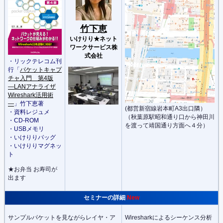
竹下恵
いけりり★ネット
ワークサービス株
式会社
・リックテレコム刊
行「
パケットキャプ
チャ入門 第4版
―LANアナライザ
Wireshark活用術
―
」
竹下恵著
(都営新宿線岩本町A3出口隣）
・資料レジュメ
（秋葉原駅昭和通り口から神田川
・CD-ROM
を渡って靖国通り方面へ４分）
・USBメモリ
・いけりりバッグ
・いけりりマグネッ
ト
★お弁当 お寿司が
出ます
セミナーの詳細
New
サンプルパケットを見ながらレイヤ・ア
Wiresharkによるシーケンス分析