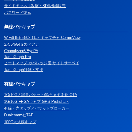
サイドチャネル攻撃・SDR機器販売
パスワード復元
無線パケキャプ
WiFi6 IEEE802.11ax キャプチャ CommView
2.4/5/6GHzスペアナ
Chanalyzer6/EyePA
TamoGraph Pro
ヒートマップ カバレッジ図 サイトサーベイ
TamoGraph計測・支援
有線パケキャプ
1G/10G大容量パケット解析 見える化IOTA
1G/10G FPGAキャプ GPS Profishark
有線・光タップ／パケットブローカー
Dualcomm社TAP
100G大規模キャプ