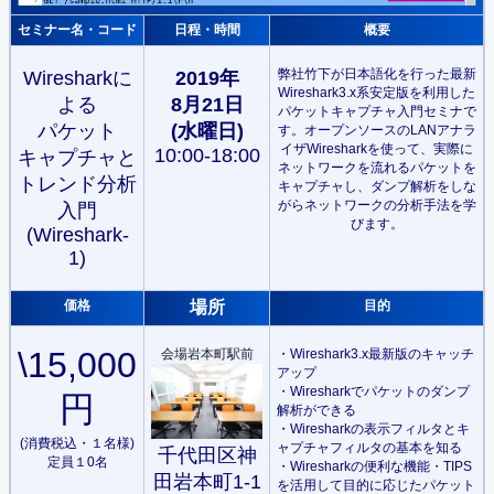
セミナー名・コード
日程・時間
概要
弊社竹下が日本語化を行った最新
Wiresharkに
2019年
Wireshark3.x系安定版を利用した
よる
8月21
日
パケットキャプチャ入門セミナで
パケット
(水曜日)
す。オープンソースのLANアナラ
イザWiresharkを使って、実際に
10:00-18:00
キャプチャと
ネットワークを流れるパケットを
トレンド分析
キャプチャし、ダンプ解析をしな
がらネットワークの分析手法を学
入門
びます。
(Wireshark-
1)
価格
場所
目的
\15,000
会場岩本町駅前
・Wireshark3.x最新版のキャッチ
アップ
・Wiresharkでパケットのダンプ
円
解析ができる
・Wiresharkの表示フィルタとキ
(消費税込・１名様)
ャプチャフィルタの基本を知る
千代田区神
定員１0名
・Wiresharkの便利な機能・TIPS
田岩本町1-1
を活用して目的に応じたパケット