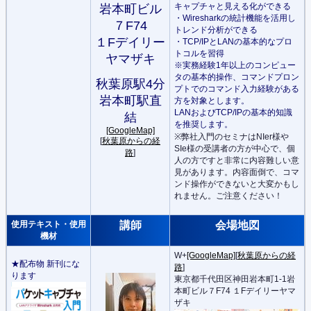
キャプチャと見える化ができる
岩本町ビル
・Wiresharkの統計機能を活用し
７F74
トレンド分析ができる
１Fデイリー
・TCP/IPとLANの基本的なプロ
トコルを習得
ヤマザキ
※実務経験1年以上のコンピュー
タの基本的操作、コマンドプロン
秋葉原駅4分
プトでのコマンド入力経験がある
岩本町駅直
方を対象とします。
LANおよびTCP/IPの基本的知識
結
を推奨します。
[GoogleMap]
※弊社入門のセミナはNIer様や
[
秋葉原からの経
SIe様の受講者の方が中心で、個
路
]
人の方ですと非常に内容難しい意
見があります。内容面倒で、コマ
ンド操作ができないと大変かもし
れません。ご注意ください！
使用テキスト・使用
講師
会場地図
機材
W+
[GoogleMap]
[
秋葉原からの経
★配布物 新刊にな
路
]
ります
東京都千代田区神田岩本町1-1岩
本町ビル７F74 １Fデイリーヤマ
ザキ