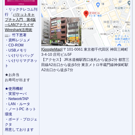
・リックテレコム刊
行 「
パケットキャ
プチャ入門 第4版
―LANアナライザ
Wireshark活用術
―
」
竹下恵著
・資料レジュメ
・CD-ROM
[GoogleMap]
〒101-0061 東京都千代田区 神田三崎町
・USBメモリ
3-4-10 庄司ビル5F
・いけりりバッグ
【アクセス】 JR水道橋駅西口改札から徒歩2分 都営三
・いけりりマグネッ
田線A2出口から徒歩5分 東京メトロ半蔵門線神保町駅
ト
A2出口から徒歩7分
★お弁当
お寿司が出ます
★使用機材
・実習サーバ
・NetworkTAP
・LAN・ルータ
・ノートPC ネット
環境
・ボード・プロジェ
クタ
用意しております