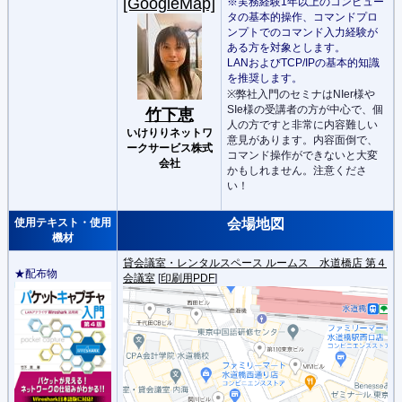
[GoogleMap]
※実務経験1年以上のコンピュー
タの基本的操作、コマンドプロ
ンプトでのコマンド入力経験が
ある方を対象とします。
LANおよびTCP/IPの基本的知識
を推奨します。
※弊社入門のセミナはNIer様や
SIe様の受講者の方が中心で、個
竹下恵
人の方ですと非常に内容難しい
いけりりネットワ
意見があります。内容面倒で、
ークサービス株式
コマンド操作ができないと大変
会社
かもしれません。注意くださ
い！
使用テキスト・使用
会場地図
機材
貸会議室・レンタルスペース ルームス 水道橋店 第４
★配布物
会議室
[
印刷用PDF
]