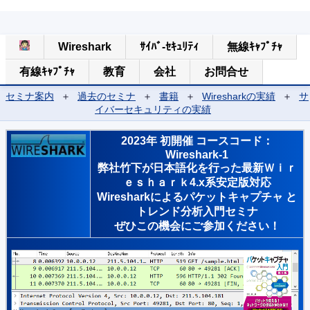
Wireshark
ｻｲﾊﾞ-ｾｷｭﾘﾃｨ
無線ｷｬﾌﾟﾁｬ
有線ｷｬﾌﾟﾁｬ
教育
会社
お問合せ
セミナ案内
＋
過去のセミナ
＋
書籍
＋
Wiresharkの実績
＋
サ
イバーセキュリティの実績
2023年 初開催 コースコード：
Wireshark-1
弊社竹下が日本語化を行った最新Ｗｉｒ
ｅｓｈａｒｋ4.x系安定版対応
Wiresharkによるパケットキャプチャ と
トレンド分析入門セミナ
ぜひこの機会にご参加ください！