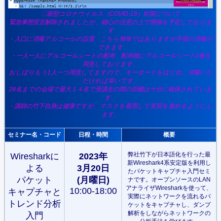
〇新型コロナウイルス（COVID-19）対策について
緊急事態宣言解除されましたが、細心の注意の上で開催を予定しておりま
す
・入口に消毒アルコールの設置 こちら簡単ではありますが手指の消毒が
できます
・一人一人にアルコールシートの配布 配布物にアルコールシート2枚を
用意しております。
おしぼりもう1人一つ用意してますので、キーボードをはじめ、消毒いた
だければ幸いです。
28名までの会場で最大１４名で受講生の間の距離は十分に確保されていま
す。
・講師の竹下自身は健康ですが、マスクを着用して実習を進めるようにし
ます。
セミナー名・コード
日程・時間
概要
弊社竹下が日本語化を行った最
Wiresharkに
2023年
新Wireshark4系安定版を利用し
よる
3月20
日
たパケットキャプチャ入門セミ
パケット
(月曜日)
ナです。オープンソースのLAN
アナライザWiresharkを使って、
10:00-18:00
キャプチャと
実際にネットワークを流れるパ
トレンド分析
ケットをキャプチャし、ダンプ
解析をしながらネットワークの
入門