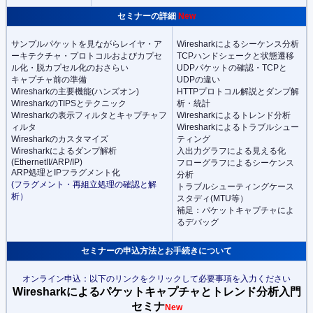
セミナーの詳細
New
サンプルパケットを見ながらレイヤ・ア
Wiresharkによるシーケンス分析
ーキテクチャ・プロトコルおよびカプセ
TCPハンドシェークと状態遷移
ル化・脱カプセル化のおさらい
UDPパケットの確認・TCPと
キャプチャ前の準備
UDPの違い
Wiresharkの主要機能(ハンズオン)
HTTPプロトコル解説とダンプ解
WiresharkのTIPSとテクニック
析・統計
Wiresharkの表示フィルタとキャプチャフ
Wiresharkによるトレンド分析
ィルタ
Wiresharkによるトラブルシュー
Wiresharkのカスタマイズ
ティング
Wiresharkによるダンプ解析
入出力グラフによる見える化
(EthernetII/ARP/IP)
フローグラフによるシーケンス
ARP処理とIPフラグメント化
分析
(フラグメント・再組立処理の確認と解
トラブルシューティングケース
析）
スタディ(MTU等）
補足：パケットキャプチャによ
るデバッグ
セミナーの申込方法とお手続きについて
オンライン申込：以下のリンクをクリックして必要事項を入力ください
Wiresharkによるパケットキャプチャとトレンド分析入門
セミナ
New