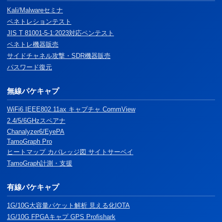
Kali/Malwareセミナ
ペネトレションテスト
JIS T 81001-5-1:2023対応ペンテスト
ペネトレ機器販売
サイドチャネル攻撃・SDR機器販売
パスワード復元
無線パケキャプ
WiFi6 IEEE802.11ax キャプチャ CommView
2.4/5/6GHzスペアナ
Chanalyzer6/EyePA
TamoGraph Pro
ヒートマップ カバレッジ図 サイトサーベイ
TamoGraph計測・支援
有線パケキャプ
1G/10G大容量パケット解析 見える化IOTA
1G/10G FPGAキャプ GPS Profishark