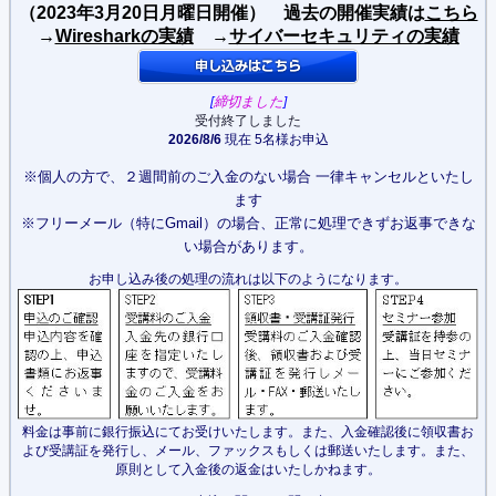
（2023年3
月20日月曜日開催） 過去の開催実績は
こちら
→
Wiresharkの実績
→
サイバーセキュリティの実績
[
締切ました
]
受付終了しました
2026/8/6
現在 5名様お申込
※個人の方で、２週間前のご入金のない場合 一律キャンセルといたし
ます
※フリーメール（特にGmail）の場合、正常に処理できずお返事できな
い場合があります。
お申し込み後の処理の流れは以下のようになります。
料金は事前に銀行振込にてお受けいたします。また、入金確認後に領収書お
よび受講証を発行し、メール、ファックスもしくは郵送いたします。また、
原則として入金後の返金はいたしかねます。