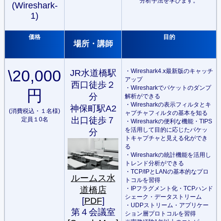
分析手法を学びます。
(Wireshark-
1)
価格
目的
場所・講師
\20,000
・Wireshark4.x最新版のキャッチ
JR水道橋駅
アップ
西口徒歩２
・Wiresharkでパケットのダンプ
円
分
解析ができる
・Wiresharkの表示フィルタとキ
神保町駅A2
(消費税込・１名様)
ャプチャフィルタの基本を知る
出口徒歩７
定員１0名
・Wiresharkの便利な機能・TIPS
を活用して目的に応じたパケッ
分
トキャプチャと見える化ができ
る
・Wiresharkの統計機能を活用し
トレンド分析ができる
・TCP/IPとLANの基本的なプロ
ルームス水
トコルを習得
道橋店
・IPフラグメント化・TCPハンド
シェーク・データストリーム
[
PDF
]
・UDPストリーム・アプリケー
第４会議室
ション層プロトコルを習得