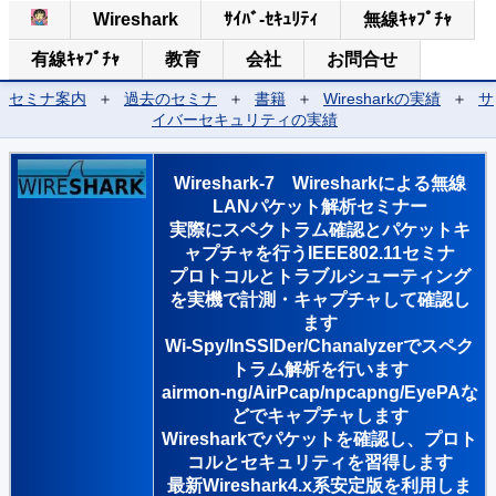
Wireshark
ｻｲﾊﾞ-ｾｷｭﾘﾃｨ
無線ｷｬﾌﾟﾁｬ
有線ｷｬﾌﾟﾁｬ
教育
会社
お問合せ
セミナ案内
＋
過去のセミナ
＋
書籍
＋
Wiresharkの実績
＋
サ
イバーセキュリティの実績
Wireshark-7 Wiresharkによる無線
LANパケット解析セミナー
実際にスペクトラム確認とパケットキ
ャプチャを行うIEEE802.11セミナ
プロトコルとトラブルシューティング
を実機で計測・キャプチャして確認し
ます
Wi-Spy/InSSIDer/Chanalyzerでスペク
トラム解析を行います
airmon-ng/AirPcap/npcapng/EyePAな
どでキャプチャします
Wiresharkでパケットを確認し、プロト
コルとセキュリティを習得します
最新Wireshark4.x系安定版を利用しま