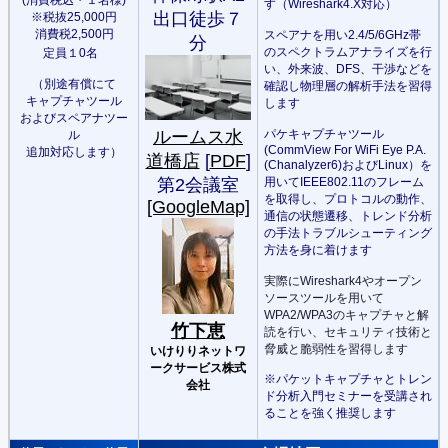
(消費税込・１名様)
す（Wireshark4.X対応）
出口徒歩７
※税抜25,000円
消費税2,500円
スペアナを用い2.4/5/6GHz帯
分
のスペクトラムアナライズを行
定員１0名
い、外来波、DFS、干渉などを
（別途有償にて
確認し物理層の解析手法を習得
キャプチャツール
します
およびスペアナツー
ルームス水
パケキャプチャツール
ル
(CommView For WiFi Eye P.A.
追加対応します）
道橋店
[
PDF
]
(Chanalyzer6)およびLinux）を
第2会議室
用いてIEEE802.11のフレーム
を取得し、プロトコルの動作、
[GoogleMap]
通信の状態遷移、トレンド分析
の手法トラブルシューティング
方法を身に着けます
実際にWireshark4やオープン
ソースツールを用いて
WPA2/WPA3のキャプチャと解
竹下恵
読を行い、セキュリティ技術と
脅威と脆弱性を習得します
いけりりネットワ
ークサービス株式
※パケットキャプチャとトレン
会社
ド分析入門セミナーを受講され
ることを強く推奨します