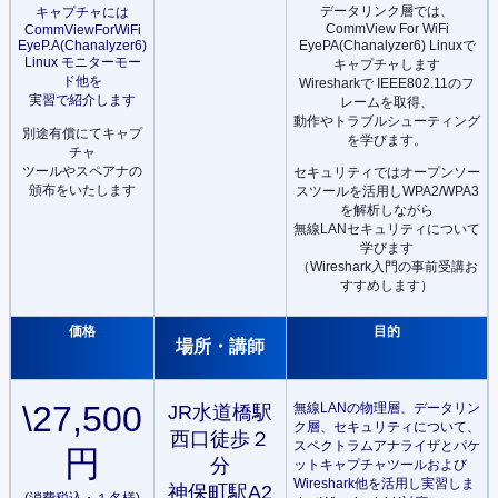
データリンク層では、
キャプチャには
CommView For WiFi
CommViewForWiFi
EyePA(Chanalyzer6) Linuxで
EyeP.A(Chanalyzer6)
Linux モニターモー
キャプチャします
ド他を
Wiresharkで IEEE802.11のフ
実習で紹介します
レームを取得、
動作やトラブルシューティング
別途有償にてキャプ
を学びます。
チャ
ツールやスペアナの
セキュリティではオープンソー
頒布をいたします
スツールを活用しWPA2/WPA3
を解析しながら
無線LANセキュリティについて
学びます
（Wireshark入門の事前受講お
すすめします）
価格
目的
場所・講師
\27,500
無線LANの物理層、データリン
JR水道橋駅
ク層、セキュリティについて、
西口徒歩２
スペクトラムアナライザとパケ
円
分
ットキャプチャツールおよび
Wireshark他を活用し実習しま
神保町駅A2