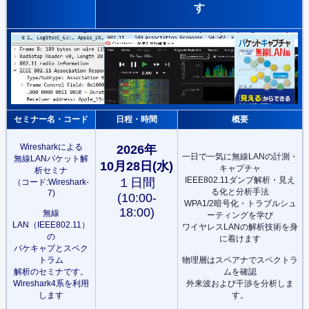
す
セミナー名・コード
日程・時間
概要
Wiresharkによる
2026年
一日で一気に無線LANの計測・
無線LANパケット解
10月28日(水)
キャプチャ
析セミナ
IEEE802.11ダンプ解析・見え
１日間
（コード:Wireshark-
る化と分析手法
7)
(10:00-
WPA1/2暗号化・トラブルシュ
18:00)
無線
ーティングを学び
LAN（IEEE802.11）
ワイヤレスLANの解析技術を身
の
に着けます
パケキャプとスペク
トラム
物理層はスペアナでスペクトラ
解析のセミナです。
ムを確認
Wireshark4系を利用
外来波および干渉を分析しま
します
す。