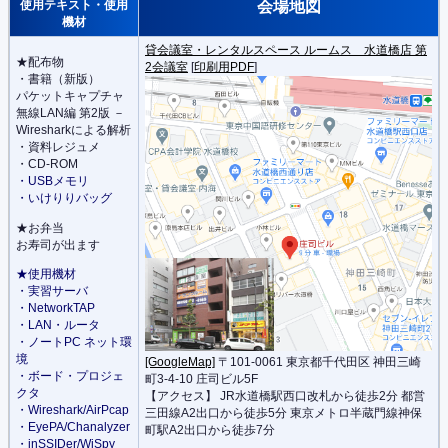
使用テキスト・使用
会場地図
機材
貸会議室・レンタルスペース ルームス 水道橋店 第
★配布物
2会議室
[
印刷用PDF
]
・書籍（新版）
パケットキャプチャ
無線LAN編 第2版 －
Wiresharkによる解析
・資料レジュメ
・CD-ROM
・USBメモリ
・いけりりバッグ
★お弁当
お寿司が出ます
★使用機材
・実習サーバ
・NetworkTAP
・LAN・ルータ
・ノートPC ネット環
境
[GoogleMap]
〒101-0061 東京都千代田区 神田三崎
・ボード・プロジェ
町3-4-10 庄司ビル5F
クタ
【アクセス】 JR水道橋駅西口改札から徒歩2分 都営
・Wireshark/AirPcap
三田線A2出口から徒歩5分 東京メトロ半蔵門線神保
・EyePA/Chanalyzer
町駅A2出口から徒歩7分
・inSSIDer/WiSpy