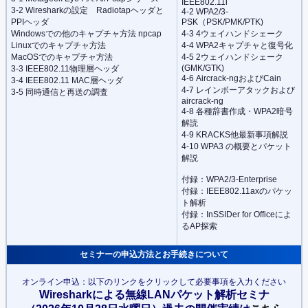
IEEE802.11i
3-2 Wiresharkの設定 Radiotapヘッダと
4-2 WPA2/3-
PPIヘッダ
PSK（PSK/PMK/PTK)
Windowsでの他のキャプチャ方法 npcap
4-3 4ウェイハンドシェーク
Linuxでのキャプチャ方法
4-4 WPA2キャプチャと復号化
MacOSでのキャプチャ方法
4-5 2ウェイハンドシェーク
(GMK/GTK)
3-3 IEEE802.11物理層ヘッダ
4-6 Aircrack-ngおよびCain
3-4 IEEE802.11 MAC層ヘッダ
4-7 レインボーアタックおよび
3-5 同時通信と再送の調査
aircrack-ng
4-8 各種辞書作成・WPA2暗号
解読
4-9 KRACKS他最新事項解説
4-10 WPA3 の概要とパケット
解説
付録：WPA2/3-Enterprise
付録：IEEE802.11axのパケッ
ト解析
付録：InSSIDer for Officeによ
るAP探索
セミナーの申込方法とお手続きについて
オンライン申込：以下のリンクをクリックして必要事項を入力ください
Wiresharkによる無線LANパケット解析セミナ