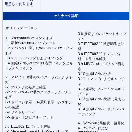
用意しております
セミナーの詳細
 オリエンテーション
3-6 接続までのパケットキャプ
１：Wiresharkのカスタマイズ
チャ
1-1 最新Wiresharkアップデート
3-7 IEEE802.11状態遷移と分
1-2 デバッグに適したWiresharkのカスタマ
析
イズ
3-8 IEEE802.11トレンド分
1-3 RadiotapヘッダおよびPPIヘッダ
析・トラブル解決
1-4 無線LANのWireshark表示フィルタとキ
3-9 MIMOのキャプチャの難し
ャプチャフィルタ
さ
3-10 無線LANの分析
２：2.4/5/6GHz帯のスペクトラムアナライ
3-11 コマンドによるキャプチ
ズ
ャ
2-1 スペアナの紹介と確認
3-12 必要なフレームのみキャ
2-2 2.4GHz/5GHz帯のスペクトラムアナラ
プチャ
イズ
3-13 無線LANの統計（見える
2-3 トポロジ表示・ 時系列表示・シグネチ
化）
ャの確認
3-14 無線LANのトラブルシュ
2-4 サイトサーベイ
ーティング
2-5 混信・干渉とスループット
4：WPA2/3暗号解読・復号化
3：IEEE802.11パケット解析
4-1 WPA2/3 および
3-1 Metageek Eye P.A. AirPcapシリーズ