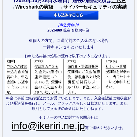
（2026年10月28日水曜日）
過去の開催実績は
こちら
→
Wiresharkの実績
→
サイバーセキュリティの実績
[申込受付中]
2026/8/9
現在 名様お申込
※個人の方で、２週間前のご入金のない場合
一律キャンセルといたします
お申し込み後の処理の流れは以下のようになります。
料金は事前に銀行振込にてお受けいたします。また、入金確認後に領収書お
よび受講証を発行し、メール、ファックスもしくは郵送いたします。また、
原則として入金後の返金はいたしかねます。
セミナーの申込に関するお問合せは
info@ikeriri.ne.jp
宛ご連絡くださいませ。