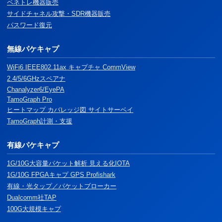
ペネトレ機器販売
サイドチャネル攻撃・SDR機器販売
パスワード復元
無線パケキャプ
WiFi6 IEEE802.11ax キャプチャ CommView
2.4/5/6GHzスペアナ
Chanalyzer6/EyePA
TamoGraph Pro
ヒートマップ カバレッジ図 サイトサーベイ
TamoGraph計測・支援
有線パケキャプ
1G/10G大容量パケット解析 見える化IOTA
1G/10G FPGAキャプ GPS Profishark
有線・光タップ／パケットブローカー
Dualcomm社TAP
100G大規模キャプ