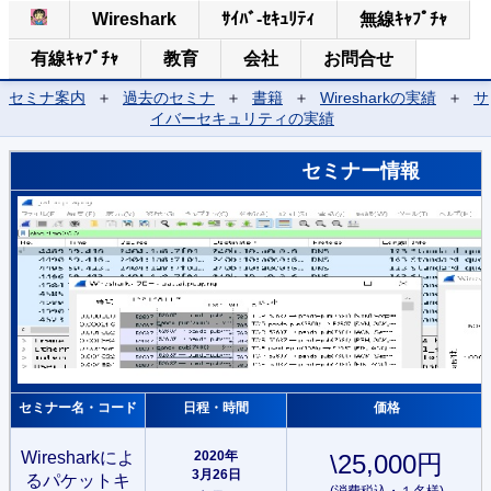
Wireshark
ｻｲﾊﾞ-ｾｷｭﾘﾃｨ
無線ｷｬﾌﾟﾁｬ
有線ｷｬﾌﾟﾁｬ
教育
会社
お問合せ
セミナ案内
＋
過去のセミナ
＋
書籍
＋
Wiresharkの実績
＋
サ
イバーセキュリティの実績
セミナー情報
セミナー名・コード
日程・時間
価格
Wiresharkによ
2020年
\25,000円
3月26日
るパケットキ