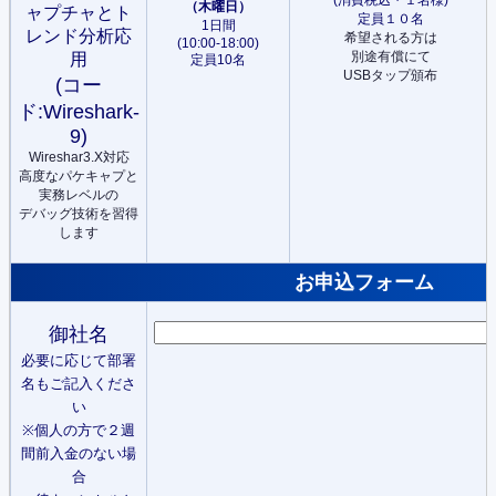
(消費税込・１名様)
（木曜日）
ャプチャとト
定員１０名
1日間
レンド分析応
希望される方は
(10:00-18:00)
別途有償にて
用
定員10名
USBタップ頒布
(コー
ド:Wireshark-
9)
Wireshar3.X対応
高度なパケキャプと
実務レベルの
デバッグ技術を習得
します
お申込フォーム
御社名
必要に応じて部署
名もご記入くださ
い
※個人の方で２週
間前入金のない場
合